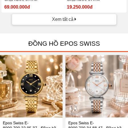
69.000.000đ
19.250.000đ
Xem tất cả
ĐỒNG HỒ EPOS SWISS
Epos Swiss E-
Epos Swiss E-