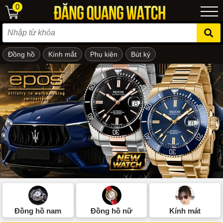
0
Đồng hồ
Kính mắt
Phụ kiện
Bút ký
ẻ em
Đồng hồ nam
Đồng hồ nữ
Kính mát