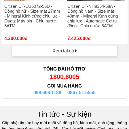
Citizen CT-EU6072-56D -
Citizen CT-NH8354-58A -
Đồng hồ nữ - Size mặt 27mm
Đồng hồ Nam - Size mặt
- Mineral Kính cứng chịu lực -
40mm - Mineral Kính cứng
Quatz Máy pin - Chịu nước
chịu lực - Automatic Cơ tự
5ATM
động - Chịu nước 5ATM
4.200.000đ
7.425.000đ
Xem tất cả
TỔNG ĐÀI HỖ TRỢ
1800.6005
GỌI MUA HÀNG
098.668.1189
-
0867.51.5555
Tin tức - Sự kiện
Cập nhật tin tức hay mới nhất về đồng hồ, kính mắt, quà tặng, thông
tin tổng hợp được cập nhật 24h. Các bài viết review đánh giá, tư vấn