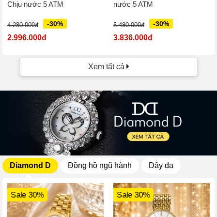
Chịu nước 5 ATM
nước 5 ATM
-30%
-30%
4.280.000đ
5.480.000đ
2.996.000đ
3.836.000đ
Xem tất cả
Diamond D
Đồng hồ ngũ hành
Dây da
Sale 30%
Sale 30%