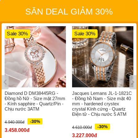
SĂN DEAL GIẢM 30%
Sale 30%
Sale 30%
Diamond D DM38445RG -
Jacques Lemans JL-1-1821C
Đồng hồ Nữ - Size mặt 27mm
- Đồng hồ Nam - Size mặt 40
- Kính sapphire - Quartz/Pin -
mm - hardened crystex
Chịu nước 3ATM
crystal Kính cứng - Quartz
Điện tử - Chịu nước 5 ATM
-30%
4.940.000đ
-30%
4.610.000đ
3.458.000đ
3.227.000đ