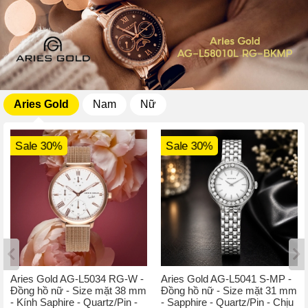
Aries Gold
Nam
Nữ
Sale 30%
Sale 30%
Aries Gold AG-L5034 RG-W -
Aries Gold AG-L5041 S-MP -
Đồng hồ nữ - Size mặt 38 mm
Đồng hồ nữ - Size mặt 31 mm
- Kính Saphire - Quartz/Pin -
- Sapphire - Quartz/Pin - Chịu