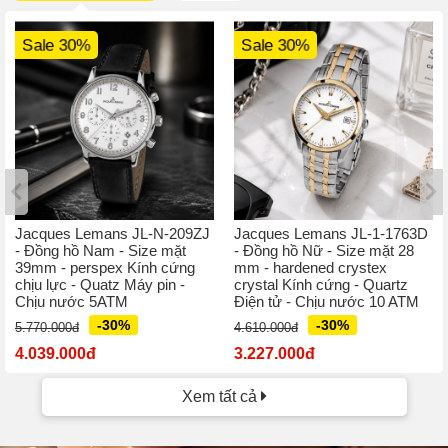
Sale 30%
Sale 30%
Jacques Lemans JL-N-209ZJ
Jacques Lemans JL-1-1763D
- Đồng hồ Nam - Size mặt
- Đồng hồ Nữ - Size mặt 28
39mm - perspex Kính cứng
mm - hardened crystex
chịu lực - Quatz Máy pin -
crystal Kính cứng - Quartz
Chịu nước 5ATM
Điện tử - Chịu nước 10 ATM
-30%
-30%
5.770.000đ
4.610.000đ
4.039.000đ
3.227.000đ
Xem tất cả