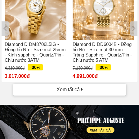
Diamond D DM8706L5IG -
Diamond D DD6004B - Đồng
Đồng hồ Nữ - Size mặt 25mm
hồ Nữ - Size mặt 30 mm -
- Kính sapphire - Quartz/Pin -
Tráng Sapphire - Quartz/Pin -
Chịu nước 3ATM
Chịu nước 5 ATM
-30%
-30%
4.310.000đ
7.130.000đ
3.017.000đ
4.991.000đ
Xem tất cả