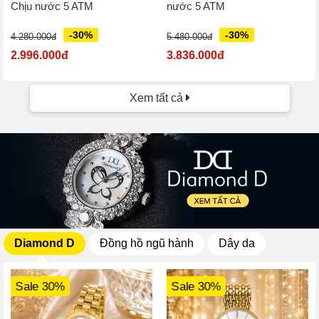
Chịu nước 5 ATM
nước 5 ATM
-30%
-30%
4.280.000đ
5.480.000đ
2.996.000đ
3.836.000đ
Xem tất cả
Diamond D
Đồng hồ ngũ hành
Dây da
Sale 30%
Sale 30%