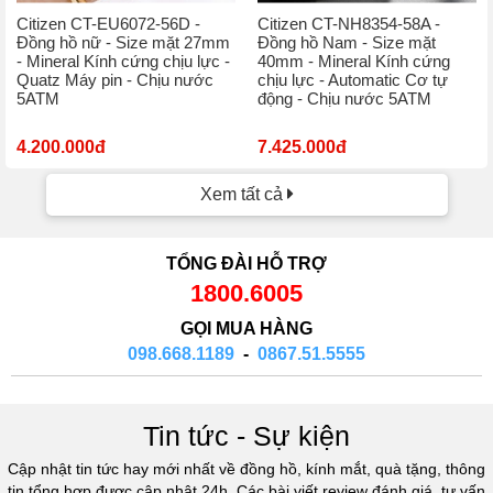
Citizen CT-EU6072-56D -
Citizen CT-NH8354-58A -
Đồng hồ nữ - Size mặt 27mm
Đồng hồ Nam - Size mặt
- Mineral Kính cứng chịu lực -
40mm - Mineral Kính cứng
Quatz Máy pin - Chịu nước
chịu lực - Automatic Cơ tự
5ATM
động - Chịu nước 5ATM
4.200.000đ
7.425.000đ
Xem tất cả
TỔNG ĐÀI HỖ TRỢ
1800.6005
GỌI MUA HÀNG
098.668.1189
-
0867.51.5555
Tin tức - Sự kiện
Cập nhật tin tức hay mới nhất về đồng hồ, kính mắt, quà tặng, thông
tin tổng hợp được cập nhật 24h. Các bài viết review đánh giá, tư vấn