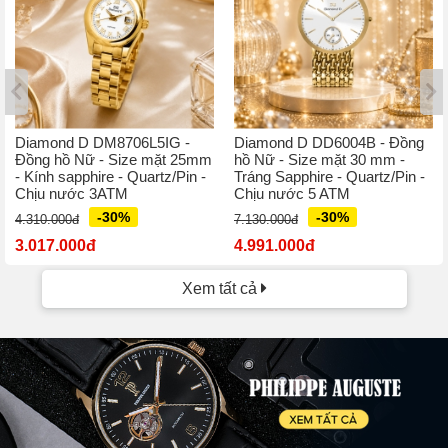
Diamond D DM8706L5IG -
Diamond D DD6004B - Đồng
Đồng hồ Nữ - Size mặt 25mm
hồ Nữ - Size mặt 30 mm -
- Kính sapphire - Quartz/Pin -
Tráng Sapphire - Quartz/Pin -
Chịu nước 3ATM
Chịu nước 5 ATM
-30%
-30%
4.310.000đ
7.130.000đ
3.017.000đ
4.991.000đ
Xem tất cả