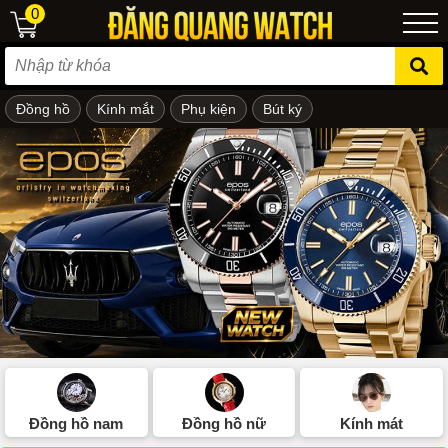
0
Đồng hồ
Kính mắt
Phụ kiện
Bút ký
ẻ em
Đồng hồ nam
Đồng hồ nữ
Kính mát