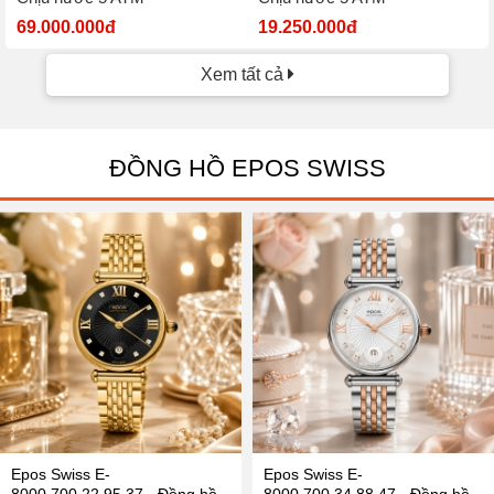
69.000.000đ
19.250.000đ
Xem tất cả
ĐỒNG HỒ EPOS SWISS
Epos Swiss E-
Epos Swiss E-