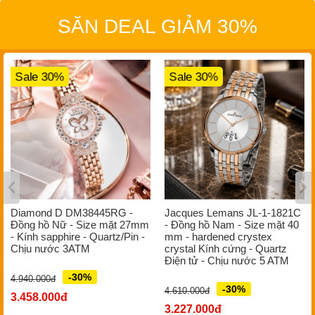
SĂN DEAL GIẢM 30%
Sale 30%
Sale 30%
Diamond D DM38445RG -
Jacques Lemans JL-1-1821C
Đồng hồ Nữ - Size mặt 27mm
- Đồng hồ Nam - Size mặt 40
- Kính sapphire - Quartz/Pin -
mm - hardened crystex
Chịu nước 3ATM
crystal Kính cứng - Quartz
Điện tử - Chịu nước 5 ATM
-30%
4.940.000đ
-30%
4.610.000đ
3.458.000đ
3.227.000đ