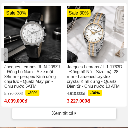
Sale 30%
Sale 30%
Jacques Lemans JL-N-209ZJ
Jacques Lemans JL-1-1763D
- Đồng hồ Nam - Size mặt
- Đồng hồ Nữ - Size mặt 28
39mm - perspex Kính cứng
mm - hardened crystex
chịu lực - Quatz Máy pin -
crystal Kính cứng - Quartz
Chịu nước 5ATM
Điện tử - Chịu nước 10 ATM
-30%
-30%
5.770.000đ
4.610.000đ
4.039.000đ
3.227.000đ
Xem tất cả