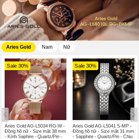
Aries Gold
Nam
Nữ
Sale 30%
Sale 30%
Aries Gold AG-L5034 RG-W -
Aries Gold AG-L5041 S-MP -
Đồng hồ nữ - Size mặt 38 mm
Đồng hồ nữ - Size mặt 31 mm
- Kính Saphire - Quartz/Pin -
- Sapphire - Quartz/Pin - Chịu