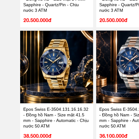
Sapphire - Quartz/Pin - Chịu
Sapphire - Quartz/Pi
nước 3 ATM
nước 3 ATM
20.500.000đ
20.500.000đ
Epos Swiss E-3504.131.16.16.32
Epos Swiss E-3504.
- Đồng hồ Nam - Size mặt 41.5
- Đồng hồ Nam - Si
mm - Sapphire - Automatic - Chịu
mm - Sapphire - Aut
nước 50 ATM
nước 50 ATM
38.500.000đ
36.100.000đ