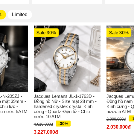
s
Limited
Sale 30%
Sale 30%
-N-209ZJ -
Jacques Lemans JL-1-1763D -
Jacques Lema
e mặt 39mm -
Đồng hồ Nữ - Size mặt 28 mm -
Đồng hồ nam 
hịu lực -
hardened crystex crystal Kính
Kính cứng - Q
hịu nước 5ATM
cứng - Quartz Điện tử - Chịu
nước 5 ATM
nước 10 ATM
-
2.900.000đ
-30%
4.610.000đ
2.030.000đ
3.227.000đ