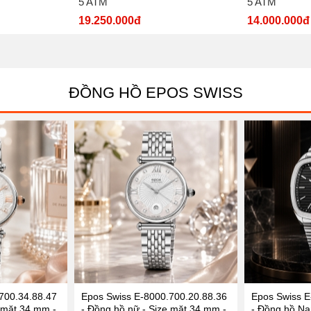
5 ATM
5 ATM
19.250.000đ
14.000.000đ
ĐỒNG HỒ EPOS SWISS
700.34.88.47
Epos Swiss E-8000.700.20.88.36
Epos Swiss E
 mặt 34 mm -
- Đồng hồ nữ - Size mặt 34 mm -
- Đồng hồ Na