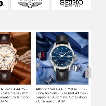
s AT-52851.44.25 -
Atlantic Swiss AT-55750.41.55S -
Atlantic
- Size mặt 42 mm -
Đồng hồ Nam - Size mặt 40 mm -
Đồng hồ
tomatic Cơ tự động
Sapphire - Automatic Cơ tự động
Kính sap
5 ATM
- Chịu nước 5 ATM
nước 5