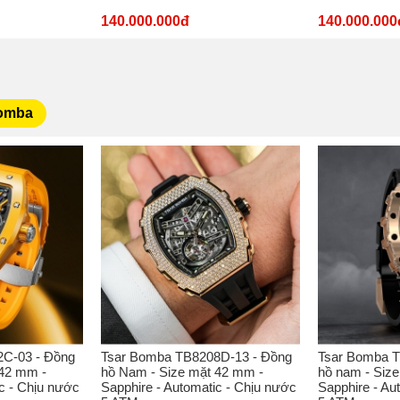
140.000.000đ
140.000.000
Bomba
C-03 - Đồng
Tsar Bomba TB8208D-13 - Đồng
Tsar Bomba T
 42 mm -
hồ Nam - Size mặt 42 mm -
hồ nam - Siz
c - Chịu nước
Sapphire - Automatic - Chịu nước
Sapphire - Au