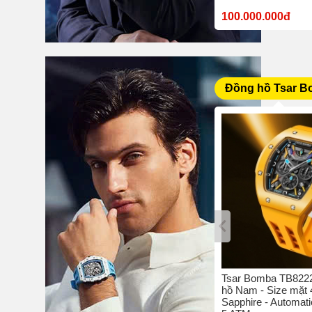
10.380.000đ
100.000.000đ
Đồng hồ Tsar 
bo C4 -
Tsar Bomba TB8204Q-05 - Đồng
Tsar Bomba TB8222
42 mm -
hồ nam - Size mặt 42 mm -
hồ Nam - Size mặt
hịu nước
Sapphire - Quartz/Pin - Chịu
Sapphire - Automati