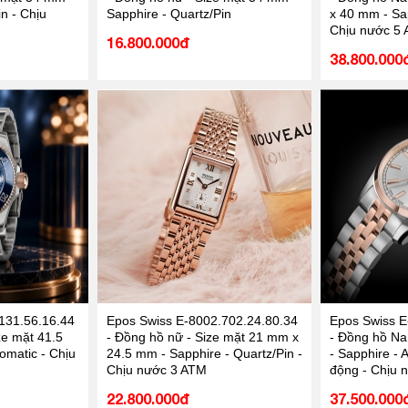
n - Chịu
Sapphire - Quartz/Pin
x 40 mm - Sap
Chịu nước 5
16.800.000đ
38.800.000
131.56.16.44
Epos Swiss E-8002.702.24.80.34
Epos Swiss E
ze mặt 41.5
- Đồng hồ nữ - Size mặt 21 mm x
- Đồng hồ Na
omatic - Chịu
24.5 mm - Sapphire - Quartz/Pin -
- Sapphire - 
Chịu nước 3 ATM
động - Chịu 
22.800.000đ
37.500.000