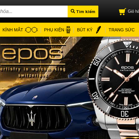
Tìm kiếm
Giỏ hà
KÍNH MẮT
PHỤ KIỆN
BÚT KÝ
TRANG SỨC