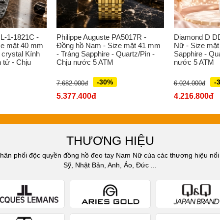
L-1-1821C -
Philippe Auguste PA5017R -
Diamond D D
ze mặt 40 mm
Đồng hồ Nam - Size mặt 41 mm
Nữ - Size mặt
 crystal Kính
- Tráng Sapphire - Quartz/Pin -
Sapphire - Qua
 tử - Chịu
Chịu nước 5 ATM
nước 5 ATM
-30%
-
7.682.000đ
6.024.000đ
5.377.400đ
4.216.800đ
THƯƠNG HIỆU
n phối độc quyền đồng hồ đeo tay Nam Nữ của các thương hiệu nổi t
Sỹ, Nhật Bản, Anh, Áo, Đức ...