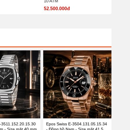
10 ATM
nước 5
52.500.000đ
7.700.
-3511.152.20.15.30
Epos Swiss E-3504.131.05.15.34
m - Size mặt 40 mm
- Đồng hồ Nam - Size mặt 41.5