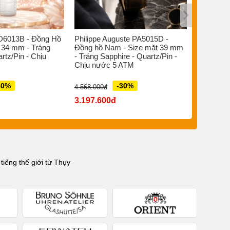
D6013B - Đồng Hồ
Philippe Auguste PA5015D -
Bruno So
 34 mm - Tráng
Đồng hồ Nam - Size mặt 39 mm
Đồng hồ 
rtz/Pin - Chịu
- Tráng Sapphire - Quartz/Pin -
- Sapphir
Chịu nước 5 ATM
Quartz Đi
ATM
30%
-30%
4.568.000đ
7.880.000đ
3.197.600đ
5.516.0
iếng thế giới từ Thụy