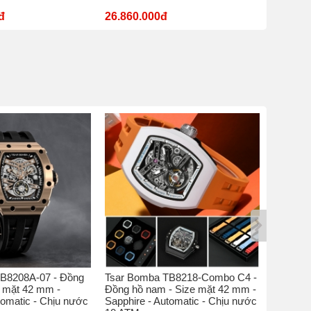
đ
26.860.000đ
11.180
B8208A-07 - Đồng
Tsar Bomba TB8218-Combo C4 -
Tsar Bo
e mặt 42 mm -
Đồng hồ nam - Size mặt 42 mm -
hồ nam 
tomatic - Chịu nước
Sapphire - Automatic - Chịu nước
Sapphire