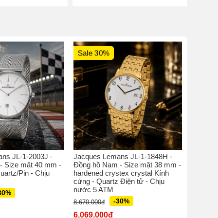
Sale 30%
Sale 
ns JL-1-2003J -
Jacques Lemans JL-1-1848H -
Jacques
- Size mặt 40 mm -
Đồng hồ Nam - Size mặt 38 mm -
Đồng hồ
uartz/Pin - Chịu
hardened crystex crystal Kính
perspex 
cứng - Quartz Điện tử - Chịu
Quatz M
nước 5 ATM
30%
5.770.00
-30%
8.670.000đ
4.039.
6.069.000đ