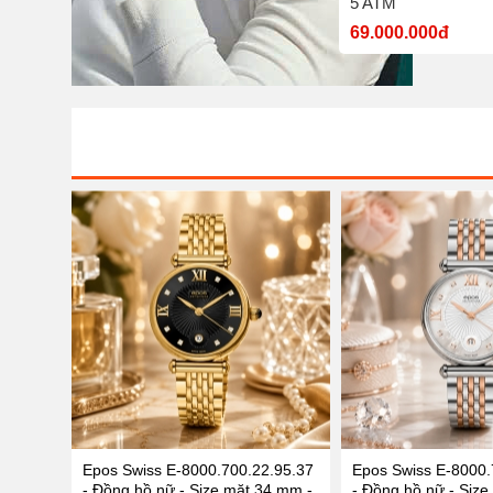
nước 5 ATM
5 ATM
7.700.000đ
69.000.000đ
Epos Swiss E-8000.700.22.95.37
Epos Swiss E-8000.
- Đồng hồ nữ - Size mặt 34 mm -
- Đồng hồ nữ - Size