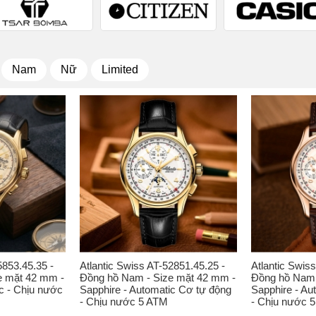
Nam
Nữ
Limited
5853.45.35 -
Atlantic Swiss AT-52851.45.25 -
Atlantic Swis
e mặt 42 mm -
Đồng hồ Nam - Size mặt 42 mm -
Đồng hồ Nam 
c - Chịu nước
Sapphire - Automatic Cơ tự động
Sapphire - Au
- Chịu nước 5 ATM
- Chịu nước 