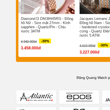
s ST-
Diamond D DM38445RG - Đồng
Jacques Lemans J
/Pin -
hồ Nữ - Size mặt 27mm - Kính
Đồng hồ Nam - Si
 nước
sapphire - Quartz/Pin - Chịu
- hardened crystex
nước 3ATM
cứng - Quartz Điện
nước 5 ATM
-30%
4.940.000đ
-30%
4.610.000đ
3.458.000đ
3.227.000đ
Đăng Quang Watch phâ