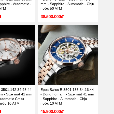
phire - Automatic -
mm - Sapphire - Automatic - Chịu
 ATM
nước 50 ATM
đ
38.500.000đ
-3501.142.34.98.44
Epos Swiss E-3501.135.34.16.44
m - Size mặt 41 mm
- Đồng hồ nam - Size mặt 41 mm
Automatic Cơ tự
- Sapphire - Automatic - Chịu
nước 10 ATM
nước 10 ATM
đ
45.900.000đ