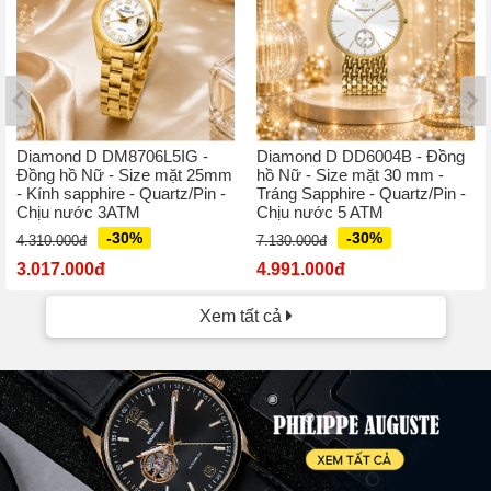
Diamond D DM8706L5IG -
Diamond D DD6004B - Đồng
Đồng hồ Nữ - Size mặt 25mm
hồ Nữ - Size mặt 30 mm -
- Kính sapphire - Quartz/Pin -
Tráng Sapphire - Quartz/Pin -
Chịu nước 3ATM
Chịu nước 5 ATM
-30%
-30%
4.310.000đ
7.130.000đ
3.017.000đ
4.991.000đ
Xem tất cả