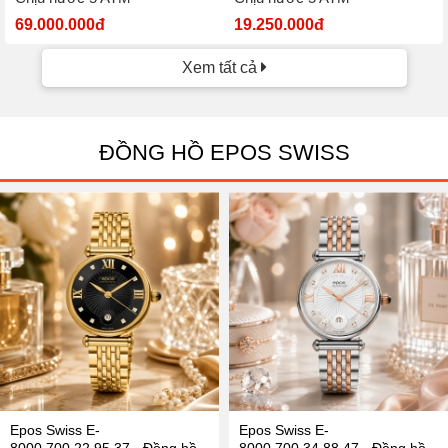
69.000.000đ
19.250.000đ
Xem tất cả
ĐỒNG HỒ EPOS SWISS
Epos Swiss E-
Epos Swiss E-