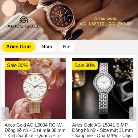
Aries Gold
Nam
Nữ
Sale 30%
Sale 30%
Aries Gold AG-L5034 RG-W -
Aries Gold AG-L5041 S-MP -
Đồng hồ nữ - Size mặt 38 mm
Đồng hồ nữ - Size mặt 31 mm
- Kính Saphire - Quartz/Pin -
- Sapphire - Quartz/Pin - Chịu