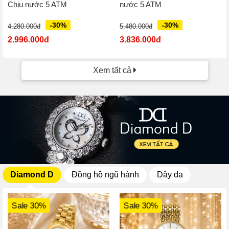
Chịu nước 5 ATM
nước 5 ATM
-30%
-30%
4.280.000đ
5.480.000đ
2.996.000đ
3.836.000đ
Xem tất cả
Diamond D
Đồng hồ ngũ hành
Dây da
Sale 30%
Sale 30%