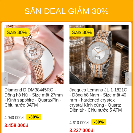
SĂN DEAL GIẢM 30%
Sale 30%
Sale 30%
Diamond D DM38445RG -
Jacques Lemans JL-1-1821C
Đồng hồ Nữ - Size mặt 27mm
- Đồng hồ Nam - Size mặt 40
- Kính sapphire - Quartz/Pin -
mm - hardened crystex
Chịu nước 3ATM
crystal Kính cứng - Quartz
Điện tử - Chịu nước 5 ATM
-30%
4.940.000đ
-30%
4.610.000đ
3.458.000đ
3.227.000đ