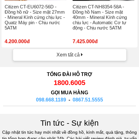
Citizen CT-EU6072-56D -
Citizen CT-NH8354-58A -
Đồng hồ nữ - Size mặt 27mm
Đồng hồ Nam - Size mặt
- Mineral Kính cứng chịu lực -
40mm - Mineral Kính cứng
Quatz Máy pin - Chịu nước
chịu lực - Automatic Cơ tự
5ATM
động - Chịu nước 5ATM
4.200.000đ
7.425.000đ
Xem tất cả
TỔNG ĐÀI HỖ TRỢ
1800.6005
GỌI MUA HÀNG
098.668.1189
-
0867.51.5555
Tin tức - Sự kiện
Cập nhật tin tức hay mới nhất về đồng hồ, kính mắt, quà tặng, thông
tin tổng hợp được cập nhật 24h. Các bài viết review đánh giá, tư vấn