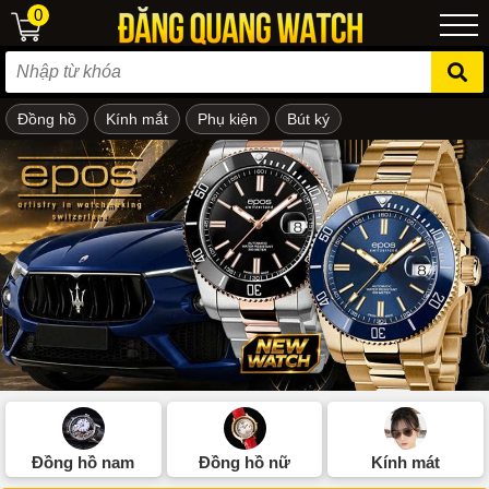
0
Đồng hồ
Kính mắt
Phụ kiện
Bút ký
ẻ em
Đồng hồ nam
Đồng hồ nữ
Kính mát