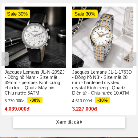
Sale 30%
Sale 30%
Jacques Lemans JL-N-209ZJ
Jacques Lemans JL-1-1763D
- Đồng hồ Nam - Size mặt
- Đồng hồ Nữ - Size mặt 28
39mm - perspex Kính cứng
mm - hardened crystex
chịu lực - Quatz Máy pin -
crystal Kính cứng - Quartz
Chịu nước 5ATM
Điện tử - Chịu nước 10 ATM
-30%
-30%
5.770.000đ
4.610.000đ
4.039.000đ
3.227.000đ
Xem tất cả