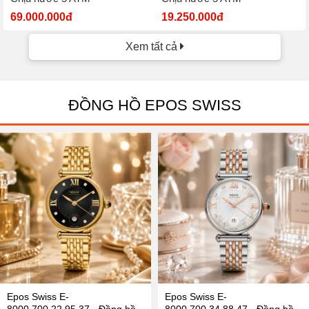
69.000.000đ
19.250.000đ
Xem tất cả
ĐỒNG HỒ EPOS SWISS
Epos Swiss E-
Epos Swiss E-