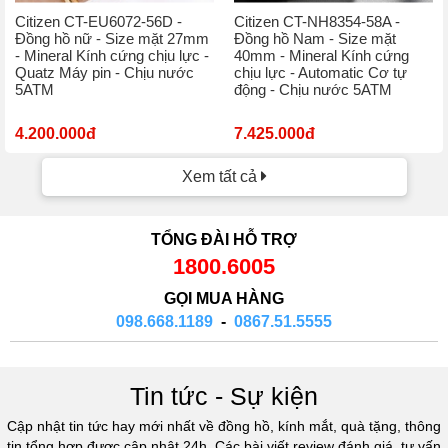
Citizen CT-EU6072-56D -
Citizen CT-NH8354-58A -
Đồng hồ nữ - Size mặt 27mm
Đồng hồ Nam - Size mặt
- Mineral Kính cứng chịu lực -
40mm - Mineral Kính cứng
Quatz Máy pin - Chịu nước
chịu lực - Automatic Cơ tự
5ATM
động - Chịu nước 5ATM
4.200.000đ
7.425.000đ
Xem tất cả
TỔNG ĐÀI HỖ TRỢ
1800.6005
GỌI MUA HÀNG
098.668.1189
-
0867.51.5555
Tin tức - Sự kiện
Cập nhật tin tức hay mới nhất về đồng hồ, kính mắt, quà tặng, thông
tin tổng hợp được cập nhật 24h. Các bài viết review đánh giá, tư vấn