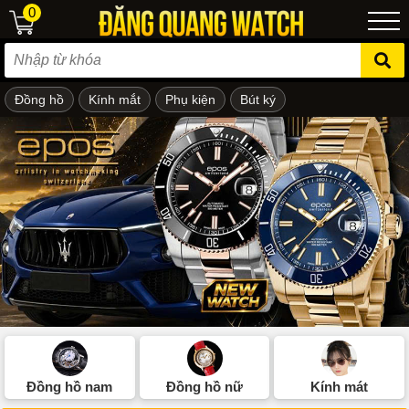
0
Đồng hồ
Kính mắt
Phụ kiện
Bút ký
ẻ em
Đồng hồ nam
Đồng hồ nữ
Kính mát