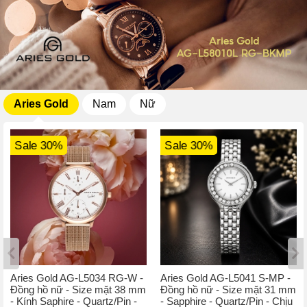
Aries Gold
Nam
Nữ
Sale 30%
Sale 30%
Aries Gold AG-L5034 RG-W -
Aries Gold AG-L5041 S-MP -
Đồng hồ nữ - Size mặt 38 mm
Đồng hồ nữ - Size mặt 31 mm
- Kính Saphire - Quartz/Pin -
- Sapphire - Quartz/Pin - Chịu