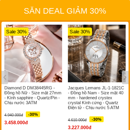
SĂN DEAL GIẢM 30%
Sale 30%
Sale 30%
Diamond D DM38445RG -
Jacques Lemans JL-1-1821C
Đồng hồ Nữ - Size mặt 27mm
- Đồng hồ Nam - Size mặt 40
- Kính sapphire - Quartz/Pin -
mm - hardened crystex
Chịu nước 3ATM
crystal Kính cứng - Quartz
Điện tử - Chịu nước 5 ATM
-30%
4.940.000đ
-30%
4.610.000đ
3.458.000đ
3.227.000đ