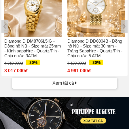
Diamond D DM8706L5IG -
Diamond D DD6004B - Đồng
Đồng hồ Nữ - Size mặt 25mm
hồ Nữ - Size mặt 30 mm -
- Kính sapphire - Quartz/Pin -
Tráng Sapphire - Quartz/Pin -
Chịu nước 3ATM
Chịu nước 5 ATM
-30%
-30%
4.310.000đ
7.130.000đ
3.017.000đ
4.991.000đ
Xem tất cả