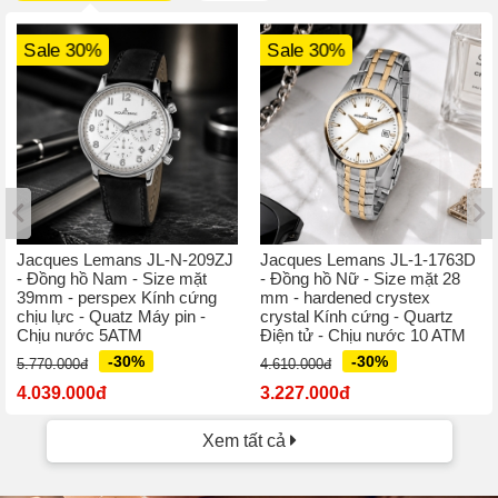
Sale 30%
Sale 30%
Jacques Lemans JL-N-209ZJ
Jacques Lemans JL-1-1763D
- Đồng hồ Nam - Size mặt
- Đồng hồ Nữ - Size mặt 28
39mm - perspex Kính cứng
mm - hardened crystex
chịu lực - Quatz Máy pin -
crystal Kính cứng - Quartz
Chịu nước 5ATM
Điện tử - Chịu nước 10 ATM
-30%
-30%
5.770.000đ
4.610.000đ
4.039.000đ
3.227.000đ
Xem tất cả