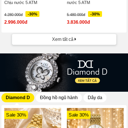
Chịu nước 5 ATM
nước 5 ATM
-30%
-30%
4.280.000đ
5.480.000đ
2.996.000đ
3.836.000đ
Xem tất cả
Diamond D
Đồng hồ ngũ hành
Dây da
Sale 30%
Sale 30%