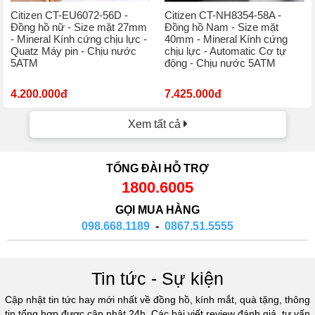
Citizen CT-EU6072-56D -
Citizen CT-NH8354-58A -
Đồng hồ nữ - Size mặt 27mm
Đồng hồ Nam - Size mặt
- Mineral Kính cứng chịu lực -
40mm - Mineral Kính cứng
Quatz Máy pin - Chịu nước
chịu lực - Automatic Cơ tự
5ATM
động - Chịu nước 5ATM
4.200.000đ
7.425.000đ
Xem tất cả
TỔNG ĐÀI HỖ TRỢ
1800.6005
GỌI MUA HÀNG
098.668.1189
-
0867.51.5555
Tin tức - Sự kiện
Cập nhật tin tức hay mới nhất về đồng hồ, kính mắt, quà tặng, thông
tin tổng hợp được cập nhật 24h. Các bài viết review đánh giá, tư vấn