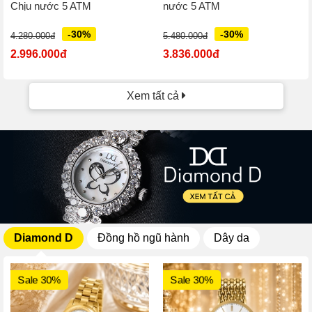
Chịu nước 5 ATM
nước 5 ATM
-30%
-30%
4.280.000đ
5.480.000đ
2.996.000đ
3.836.000đ
Xem tất cả
Diamond D
Đồng hồ ngũ hành
Dây da
Sale 30%
Sale 30%