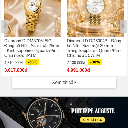
Diamond D DM8706L5IG -
Diamond D DD6004B - Đồng
Đồng hồ Nữ - Size mặt 25mm
hồ Nữ - Size mặt 30 mm -
- Kính sapphire - Quartz/Pin -
Tráng Sapphire - Quartz/Pin -
Chịu nước 3ATM
Chịu nước 5 ATM
-30%
-30%
4.310.000đ
7.130.000đ
3.017.000đ
4.991.000đ
Xem tất cả