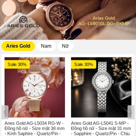
Aries Gold
Nam
Nữ
Sale 30%
Sale 30%
Aries Gold AG-L5034 RG-W -
Aries Gold AG-L5041 S-MP -
Đồng hồ nữ - Size mặt 38 mm
Đồng hồ nữ - Size mặt 31 mm
- Kính Saphire - Quartz/Pin -
- Sapphire - Quartz/Pin - Chịu