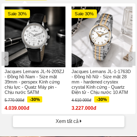
Sale 30%
Sale 30%
Jacques Lemans JL-N-209ZJ
Jacques Lemans JL-1-1763D
- Đồng hồ Nam - Size mặt
- Đồng hồ Nữ - Size mặt 28
39mm - perspex Kính cứng
mm - hardened crystex
chịu lực - Quatz Máy pin -
crystal Kính cứng - Quartz
Chịu nước 5ATM
Điện tử - Chịu nước 10 ATM
-30%
-30%
5.770.000đ
4.610.000đ
4.039.000đ
3.227.000đ
Xem tất cả