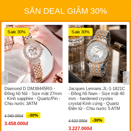
SĂN DEAL GIẢM 30%
Sale 30%
Sale 30%
Diamond D DM38445RG -
Jacques Lemans JL-1-1821C
Đồng hồ Nữ - Size mặt 27mm
- Đồng hồ Nam - Size mặt 40
- Kính sapphire - Quartz/Pin -
mm - hardened crystex
Chịu nước 3ATM
crystal Kính cứng - Quartz
Điện tử - Chịu nước 5 ATM
-30%
4.940.000đ
-30%
4.610.000đ
3.458.000đ
3.227.000đ