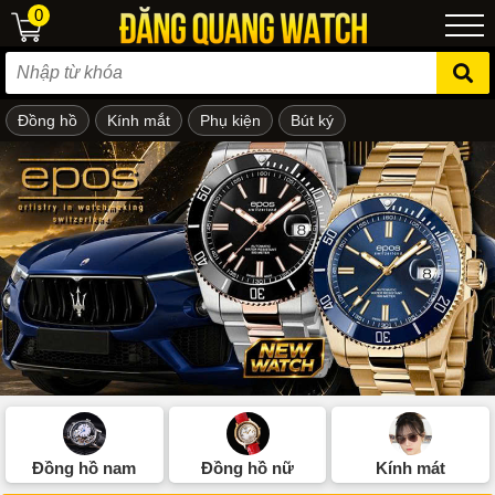
0
Đồng hồ
Kính mắt
Phụ kiện
Bút ký
ẻ em
Đồng hồ nam
Đồng hồ nữ
Kính mát