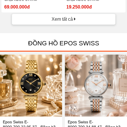
69.000.000đ
19.250.000đ
Xem tất cả
ĐỒNG HỒ EPOS SWISS
Epos Swiss E-
Epos Swiss E-