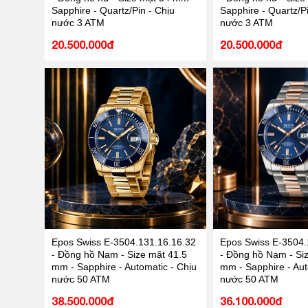
Sapphire - Quartz/Pin - Chịu
Sapphire - Quartz/Pi
nước 3 ATM
nước 3 ATM
20.500.000đ
20.500.000đ
Epos Swiss E-3504.131.16.16.32
Epos Swiss E-3504.
- Đồng hồ Nam - Size mặt 41.5
- Đồng hồ Nam - Si
mm - Sapphire - Automatic - Chịu
mm - Sapphire - Aut
nước 50 ATM
nước 50 ATM
38.500.000đ
36.100.000đ