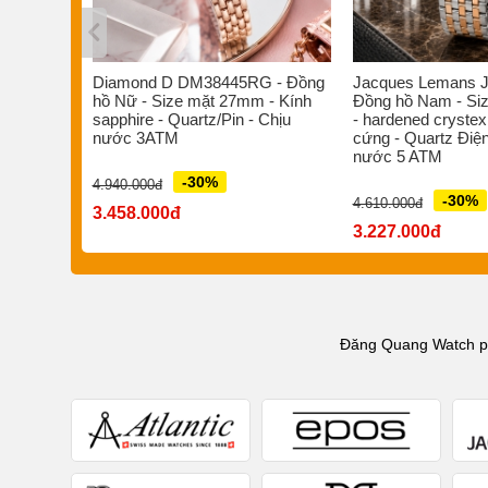
s ST-
Diamond D DM38445RG - Đồng
Jacques Lemans J
/Pin -
hồ Nữ - Size mặt 27mm - Kính
Đồng hồ Nam - Si
 nước
sapphire - Quartz/Pin - Chịu
- hardened crystex
nước 3ATM
cứng - Quartz Điện
nước 5 ATM
-30%
4.940.000đ
-30%
4.610.000đ
3.458.000đ
3.227.000đ
Đăng Quang Watch phâ