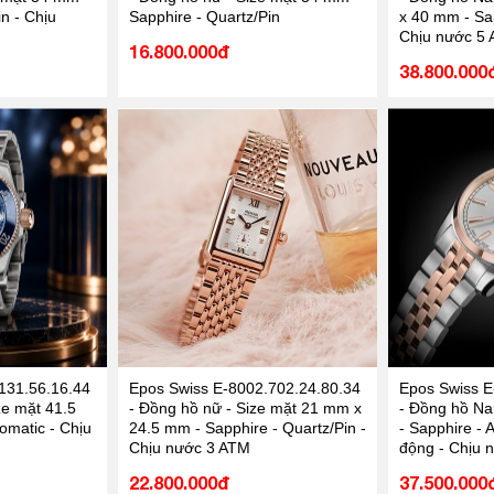
n - Chịu
Sapphire - Quartz/Pin
x 40 mm - Sap
Chịu nước 5
16.800.000đ
38.800.000
131.56.16.44
Epos Swiss E-8002.702.24.80.34
Epos Swiss E
ze mặt 41.5
- Đồng hồ nữ - Size mặt 21 mm x
- Đồng hồ Na
omatic - Chịu
24.5 mm - Sapphire - Quartz/Pin -
- Sapphire - 
Chịu nước 3 ATM
động - Chịu 
22.800.000đ
37.500.000