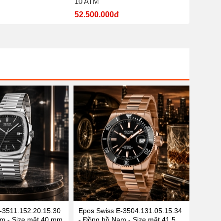
10 ATM
nước 5
52.500.000đ
7.700.
-3511.152.20.15.30
Epos Swiss E-3504.131.05.15.34
m - Size mặt 40 mm
- Đồng hồ Nam - Size mặt 41.5