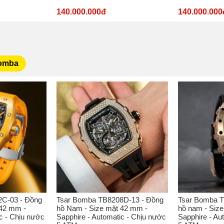
140.000.000đ
140.000.000
Bomba
C-03 - Đồng
Tsar Bomba TB8208D-13 - Đồng
Tsar Bomba T
 42 mm -
hồ Nam - Size mặt 42 mm -
hồ nam - Siz
c - Chịu nước
Sapphire - Automatic - Chịu nước
Sapphire - Au