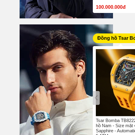
10.380.000đ
100.000.000đ
Đồng hồ Tsar 
bo C4 -
Tsar Bomba TB8204Q-05 - Đồng
Tsar Bomba TB8222
42 mm -
hồ nam - Size mặt 42 mm -
hồ Nam - Size mặt
hịu nước
Sapphire - Quartz/Pin - Chịu
Sapphire - Automati