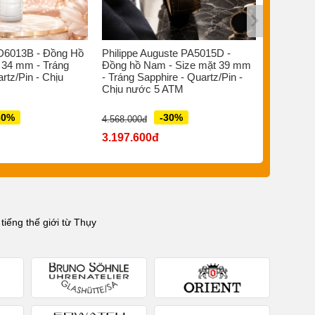
D6013B - Đồng Hồ
Philippe Auguste PA5015D -
Bruno So
 34 mm - Tráng
Đồng hồ Nam - Size mặt 39 mm
Đồng hồ 
rtz/Pin - Chịu
- Tráng Sapphire - Quartz/Pin -
- Sapphir
Chịu nước 5 ATM
Quartz Đi
ATM
30%
-30%
4.568.000đ
7.880.000đ
3.197.600đ
5.516.0
iếng thế giới từ Thụy