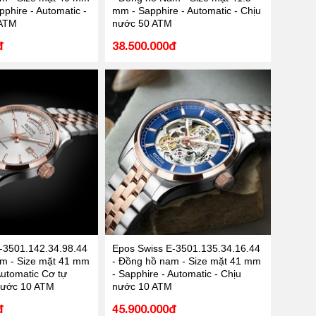
phire - Automatic -
mm - Sapphire - Automatic - Chịu
 ATM
nước 50 ATM
đ
38.500.000đ
-3501.142.34.98.44
Epos Swiss E-3501.135.34.16.44
m - Size mặt 41 mm
- Đồng hồ nam - Size mặt 41 mm
Automatic Cơ tự
- Sapphire - Automatic - Chịu
nước 10 ATM
nước 10 ATM
đ
45.900.000đ