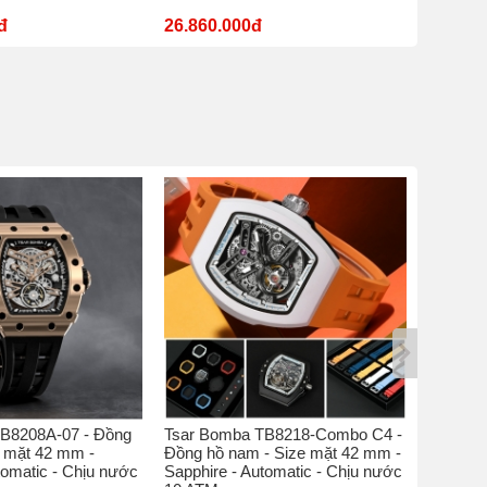
đ
26.860.000đ
11.180
B8208A-07 - Đồng
Tsar Bomba TB8218-Combo C4 -
Tsar Bo
e mặt 42 mm -
Đồng hồ nam - Size mặt 42 mm -
hồ nam 
tomatic - Chịu nước
Sapphire - Automatic - Chịu nước
Sapphire