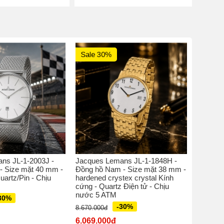
Sale 30%
Sale 
ns JL-1-2003J -
Jacques Lemans JL-1-1848H -
Jacques
- Size mặt 40 mm -
Đồng hồ Nam - Size mặt 38 mm -
Đồng hồ
uartz/Pin - Chịu
hardened crystex crystal Kính
perspex 
cứng - Quartz Điện tử - Chịu
Quatz M
nước 5 ATM
30%
5.770.00
-30%
8.670.000đ
4.039.
6.069.000đ