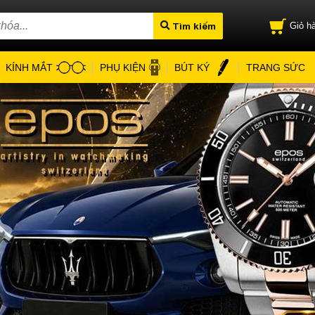
Tìm kiếm
Giỏ hà
KÍNH MẮT
PHỤ KIỆN
BÚT KÝ
TRANG SỨC