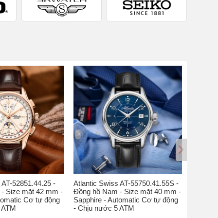
s AT-52851.44.25 -
Atlantic Swiss AT-55750.41.55S -
Atlantic
- Size mặt 42 mm -
Đồng hồ Nam - Size mặt 40 mm -
Đồng hồ
tomatic Cơ tự động
Sapphire - Automatic Cơ tự động
Kính sap
5 ATM
- Chịu nước 5 ATM
nước 5