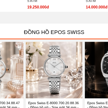
5 ATM
5 ATM
19.250.000đ
14.000.000đ
ĐỒNG HỒ EPOS SWISS
700.34.88.47
Epos Swiss E-8000.700.20.88.36
Epos Swiss E
 mặt 34 mm -
- Đồng hồ nữ - Size mặt 34 mm -
- Đồng hồ Na