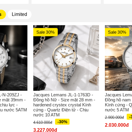
s
Limited
Sale 30%
Sale 30%
-N-209ZJ -
Jacques Lemans JL-1-1763D -
Jacques Lema
e mặt 39mm -
Đồng hồ Nữ - Size mặt 28 mm -
Đồng hồ nam 
hịu lực -
hardened crystex crystal Kính
Kính cứng - Q
hịu nước 5ATM
cứng - Quartz Điện tử - Chịu
nước 5 ATM
nước 10 ATM
-
2.900.000đ
-30%
4.610.000đ
2.030.000đ
3.227.000đ