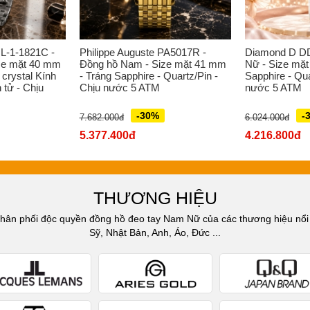
L-1-1821C -
Philippe Auguste PA5017R -
Diamond D D
ze mặt 40 mm
Đồng hồ Nam - Size mặt 41 mm
Nữ - Size mặt
 crystal Kính
- Tráng Sapphire - Quartz/Pin -
Sapphire - Qua
 tử - Chịu
Chịu nước 5 ATM
nước 5 ATM
-30%
-
7.682.000đ
6.024.000đ
5.377.400đ
4.216.800đ
THƯƠNG HIỆU
n phối độc quyền đồng hồ đeo tay Nam Nữ của các thương hiệu nổi t
Sỹ, Nhật Bản, Anh, Áo, Đức ...