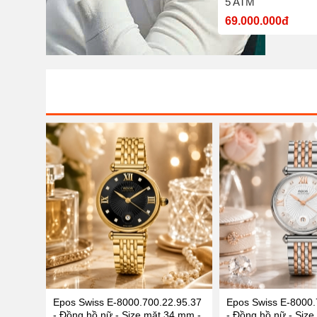
nước 5 ATM
5 ATM
7.700.000đ
69.000.000đ
Epos Swiss E-8000.700.22.95.37
Epos Swiss E-8000.
- Đồng hồ nữ - Size mặt 34 mm -
- Đồng hồ nữ - Size