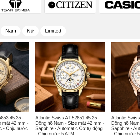
Nam
Nữ
Limited
5853.45.35 -
Atlantic Swiss AT-52851.45.25 -
Atlantic Swis
e mặt 42 mm -
Đồng hồ Nam - Size mặt 42 mm -
Đồng hồ Nam 
c - Chịu nước
Sapphire - Automatic Cơ tự động
Sapphire - Au
- Chịu nước 5 ATM
- Chịu nước 