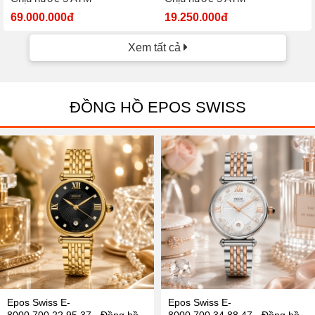
69.000.000đ
19.250.000đ
Xem tất cả
ĐỒNG HỒ EPOS SWISS
Epos Swiss E-
Epos Swiss E-