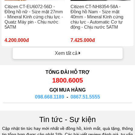
Citizen CT-EU6072-56D -
Citizen CT-NH8354-58A -
Đồng hồ nữ - Size mặt 27mm
Đồng hồ Nam - Size mặt
- Mineral Kính cứng chịu lực -
40mm - Mineral Kính cứng
Quatz Máy pin - Chịu nước
chịu lực - Automatic Cơ tự
5ATM
động - Chịu nước 5ATM
4.200.000đ
7.425.000đ
Xem tất cả
TỔNG ĐÀI HỖ TRỢ
1800.6005
GỌI MUA HÀNG
098.668.1189
-
0867.51.5555
Tin tức - Sự kiện
Cập nhật tin tức hay mới nhất về đồng hồ, kính mắt, quà tặng, thông
tin tổng hợp được cập nhật 24h. Các bài viết review đánh giá, tư vấn