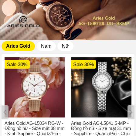
Aries Gold
Nam
Nữ
Sale 30%
Sale 30%
Aries Gold AG-L5034 RG-W -
Aries Gold AG-L5041 S-MP -
Đồng hồ nữ - Size mặt 38 mm
Đồng hồ nữ - Size mặt 31 mm
- Kính Saphire - Quartz/Pin -
- Sapphire - Quartz/Pin - Chịu