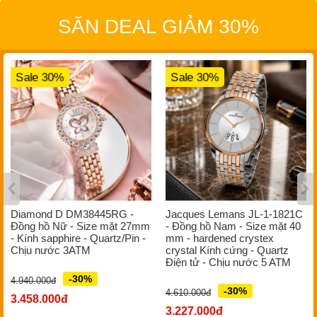
SĂN DEAL GIẢM 30%
Sale 30%
Sale 30%
Diamond D DM38445RG -
Jacques Lemans JL-1-1821C
Đồng hồ Nữ - Size mặt 27mm
- Đồng hồ Nam - Size mặt 40
- Kính sapphire - Quartz/Pin -
mm - hardened crystex
Chịu nước 3ATM
crystal Kính cứng - Quartz
Điện tử - Chịu nước 5 ATM
-30%
4.940.000đ
-30%
4.610.000đ
3.458.000đ
3.227.000đ