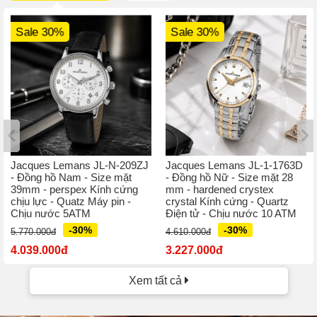
Sale 30%
Sale 30%
Jacques Lemans JL-N-209ZJ
Jacques Lemans JL-1-1763D
- Đồng hồ Nam - Size mặt
- Đồng hồ Nữ - Size mặt 28
39mm - perspex Kính cứng
mm - hardened crystex
chịu lực - Quatz Máy pin -
crystal Kính cứng - Quartz
Chịu nước 5ATM
Điện tử - Chịu nước 10 ATM
-30%
-30%
5.770.000đ
4.610.000đ
4.039.000đ
3.227.000đ
Xem tất cả