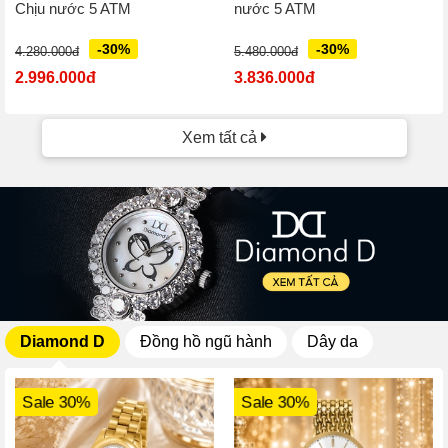
Chịu nước 5 ATM
nước 5 ATM
-30%
-30%
4.280.000đ
5.480.000đ
2.996.000đ
3.836.000đ
Xem tất cả
Diamond D
Đồng hồ ngũ hành
Dây da
Sale 30%
Sale 30%