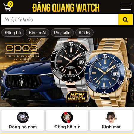
0
Đồng hồ
Kính mắt
Phụ kiện
Bút ký
ẻ em
Đồng hồ nam
Đồng hồ nữ
Kính mát