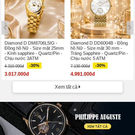
Diamond D DM8706L5IG -
Diamond D DD6004B - Đồng
Đồng hồ Nữ - Size mặt 25mm
hồ Nữ - Size mặt 30 mm -
- Kính sapphire - Quartz/Pin -
Tráng Sapphire - Quartz/Pin -
Chịu nước 3ATM
Chịu nước 5 ATM
-30%
-30%
4.310.000đ
7.130.000đ
3.017.000đ
4.991.000đ
Xem tất cả