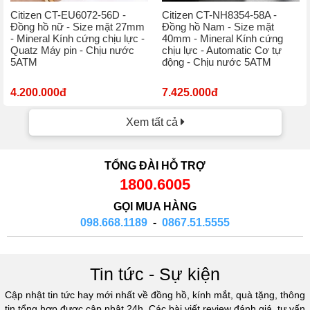
Citizen CT-EU6072-56D -
Citizen CT-NH8354-58A -
Đồng hồ nữ - Size mặt 27mm
Đồng hồ Nam - Size mặt
- Mineral Kính cứng chịu lực -
40mm - Mineral Kính cứng
Quatz Máy pin - Chịu nước
chịu lực - Automatic Cơ tự
5ATM
động - Chịu nước 5ATM
4.200.000đ
7.425.000đ
Xem tất cả
TỔNG ĐÀI HỖ TRỢ
1800.6005
GỌI MUA HÀNG
098.668.1189
-
0867.51.5555
Tin tức - Sự kiện
Cập nhật tin tức hay mới nhất về đồng hồ, kính mắt, quà tặng, thông
tin tổng hợp được cập nhật 24h. Các bài viết review đánh giá, tư vấn