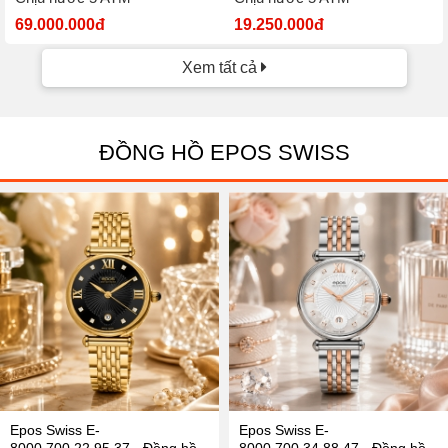
69.000.000đ
19.250.000đ
Xem tất cả
ĐỒNG HỒ EPOS SWISS
Epos Swiss E-
Epos Swiss E-