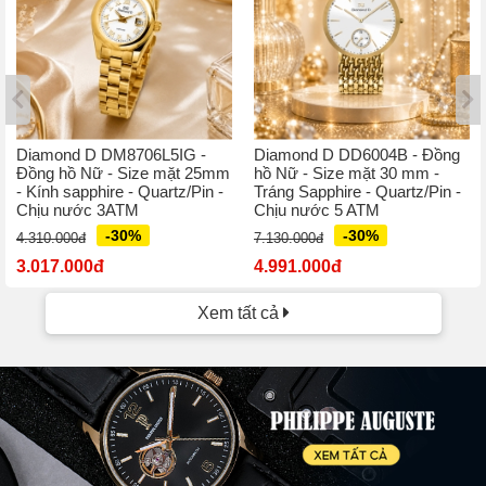
Diamond D DM8706L5IG -
Diamond D DD6004B - Đồng
Đồng hồ Nữ - Size mặt 25mm
hồ Nữ - Size mặt 30 mm -
- Kính sapphire - Quartz/Pin -
Tráng Sapphire - Quartz/Pin -
Chịu nước 3ATM
Chịu nước 5 ATM
-30%
-30%
4.310.000đ
7.130.000đ
3.017.000đ
4.991.000đ
Xem tất cả