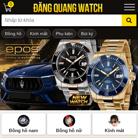
0
Đồng hồ
Kính mắt
Phụ kiện
Bút ký
ẻ em
Đồng hồ nam
Đồng hồ nữ
Kính mát