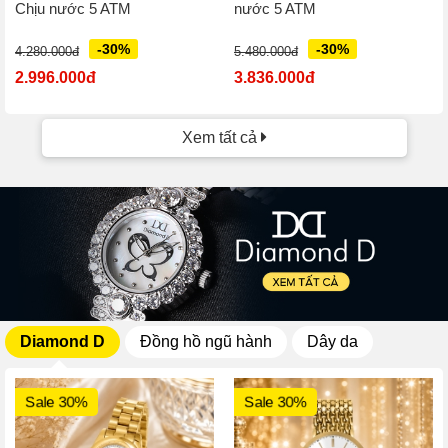
Chịu nước 5 ATM
nước 5 ATM
-30%
-30%
4.280.000đ
5.480.000đ
2.996.000đ
3.836.000đ
Xem tất cả
Diamond D
Đồng hồ ngũ hành
Dây da
Sale 30%
Sale 30%