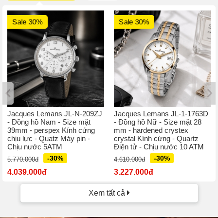
Sale 30%
Sale 30%
Jacques Lemans JL-N-209ZJ
Jacques Lemans JL-1-1763D
- Đồng hồ Nam - Size mặt
- Đồng hồ Nữ - Size mặt 28
39mm - perspex Kính cứng
mm - hardened crystex
chịu lực - Quatz Máy pin -
crystal Kính cứng - Quartz
Chịu nước 5ATM
Điện tử - Chịu nước 10 ATM
-30%
-30%
5.770.000đ
4.610.000đ
4.039.000đ
3.227.000đ
Xem tất cả