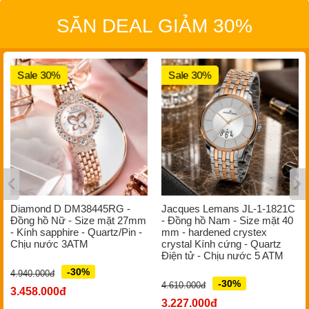
SĂN DEAL GIẢM 30%
Sale 30%
Sale 30%
Diamond D DM38445RG -
Jacques Lemans JL-1-1821C
Đồng hồ Nữ - Size mặt 27mm
- Đồng hồ Nam - Size mặt 40
- Kính sapphire - Quartz/Pin -
mm - hardened crystex
Chịu nước 3ATM
crystal Kính cứng - Quartz
Điện tử - Chịu nước 5 ATM
-30%
4.940.000đ
-30%
4.610.000đ
3.458.000đ
3.227.000đ