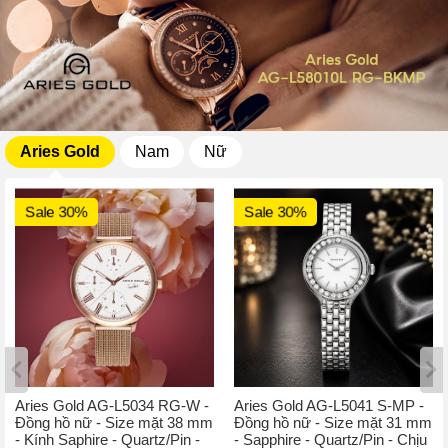
Aries Gold
Nam
Nữ
Sale 30%
Sale 30%
Aries Gold AG-L5034 RG-W -
Aries Gold AG-L5041 S-MP -
Đồng hồ nữ - Size mặt 38 mm
Đồng hồ nữ - Size mặt 31 mm
- Kính Saphire - Quartz/Pin -
- Sapphire - Quartz/Pin - Chịu