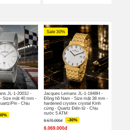
Sale 30%
Sale 
ns JL-1-2003J -
Jacques Lemans JL-1-1848H -
Jacques
- Size mặt 40 mm -
Đồng hồ Nam - Size mặt 38 mm -
Đồng hồ
uartz/Pin - Chịu
hardened crystex crystal Kính
perspex 
cứng - Quartz Điện tử - Chịu
Quatz M
nước 5 ATM
30%
5.770.00
-30%
8.670.000đ
4.039.
6.069.000đ