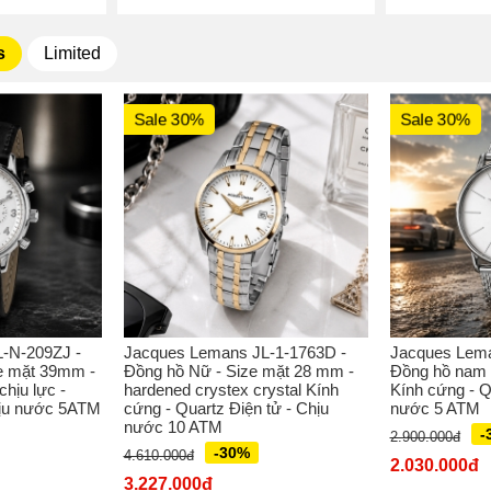
s
Limited
Sale 30%
Sale 30%
-N-209ZJ -
Jacques Lemans JL-1-1763D -
Jacques Lema
e mặt 39mm -
Đồng hồ Nữ - Size mặt 28 mm -
Đồng hồ nam 
hịu lực -
hardened crystex crystal Kính
Kính cứng - Q
hịu nước 5ATM
cứng - Quartz Điện tử - Chịu
nước 5 ATM
nước 10 ATM
-
2.900.000đ
-30%
4.610.000đ
2.030.000đ
3.227.000đ