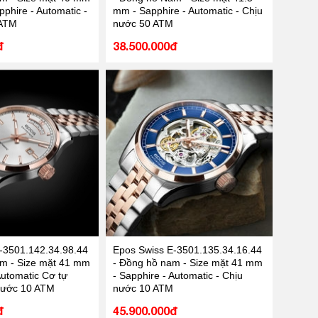
phire - Automatic -
mm - Sapphire - Automatic - Chịu
 ATM
nước 50 ATM
đ
38.500.000đ
-3501.142.34.98.44
Epos Swiss E-3501.135.34.16.44
m - Size mặt 41 mm
- Đồng hồ nam - Size mặt 41 mm
Automatic Cơ tự
- Sapphire - Automatic - Chịu
nước 10 ATM
nước 10 ATM
đ
45.900.000đ