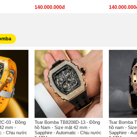
140.000.000đ
140.000.000
Bomba
C-03 - Đồng
Tsar Bomba TB8208D-13 - Đồng
Tsar Bomba T
 42 mm -
hồ Nam - Size mặt 42 mm -
hồ nam - Siz
c - Chịu nước
Sapphire - Automatic - Chịu nước
Sapphire - Au