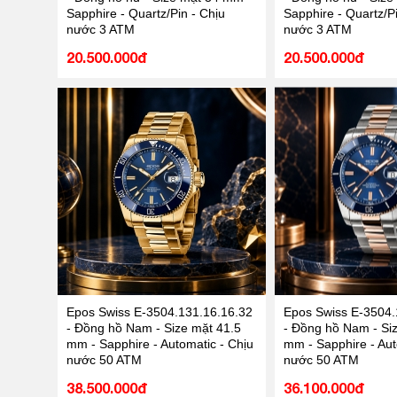
Sapphire - Quartz/Pin - Chịu
Sapphire - Quartz/Pi
nước 3 ATM
nước 3 ATM
20.500.000đ
20.500.000đ
Epos Swiss E-3504.131.16.16.32
Epos Swiss E-3504.
- Đồng hồ Nam - Size mặt 41.5
- Đồng hồ Nam - Si
mm - Sapphire - Automatic - Chịu
mm - Sapphire - Aut
nước 50 ATM
nước 50 ATM
38.500.000đ
36.100.000đ