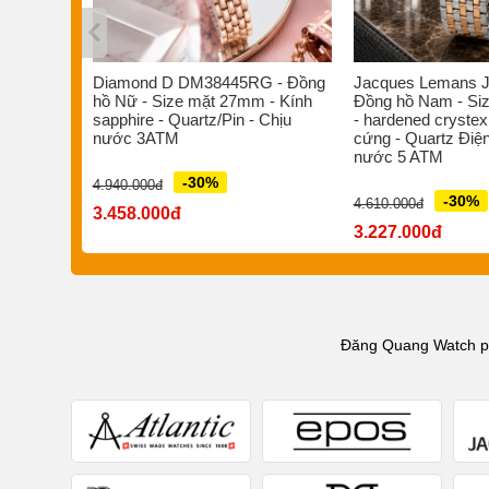
s ST-
Diamond D DM38445RG - Đồng
Jacques Lemans J
/Pin -
hồ Nữ - Size mặt 27mm - Kính
Đồng hồ Nam - Si
 nước
sapphire - Quartz/Pin - Chịu
- hardened crystex
nước 3ATM
cứng - Quartz Điện
nước 5 ATM
-30%
4.940.000đ
-30%
4.610.000đ
3.458.000đ
3.227.000đ
Đăng Quang Watch phâ