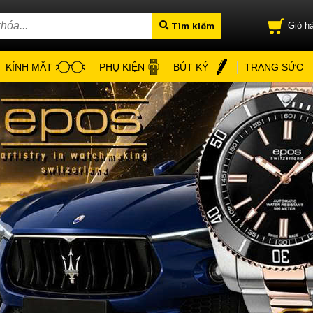
Tìm kiếm
Giỏ hà
KÍNH MẮT
PHỤ KIỆN
BÚT KÝ
TRANG SỨC