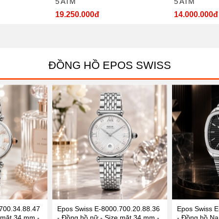
5 ATM
5 ATM
19.250.000đ
14.000.000đ
ĐỒNG HỒ EPOS SWISS
700.34.88.47
Epos Swiss E-8000.700.20.88.36
Epos Swiss E
 mặt 34 mm -
- Đồng hồ nữ - Size mặt 34 mm -
- Đồng hồ Na