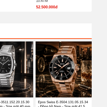
10 ATM
nước 5
52.500.000đ
7.700.
-3511.152.20.15.30
Epos Swiss E-3504.131.05.15.34
m - Size mặt 40 mm
- Đồng hồ Nam - Size mặt 41.5