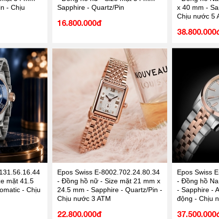
n - Chịu
Sapphire - Quartz/Pin
x 40 mm - Sap
Chịu nước 5
16.800.000đ
38.800.000
131.56.16.44
Epos Swiss E-8002.702.24.80.34
Epos Swiss E
ze mặt 41.5
- Đồng hồ nữ - Size mặt 21 mm x
- Đồng hồ Na
omatic - Chịu
24.5 mm - Sapphire - Quartz/Pin -
- Sapphire - 
Chịu nước 3 ATM
động - Chịu 
22.800.000đ
37.500.000