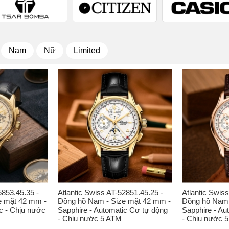
Nam
Nữ
Limited
5853.45.35 -
Atlantic Swiss AT-52851.45.25 -
Atlantic Swis
e mặt 42 mm -
Đồng hồ Nam - Size mặt 42 mm -
Đồng hồ Nam 
c - Chịu nước
Sapphire - Automatic Cơ tự động
Sapphire - Au
- Chịu nước 5 ATM
- Chịu nước 