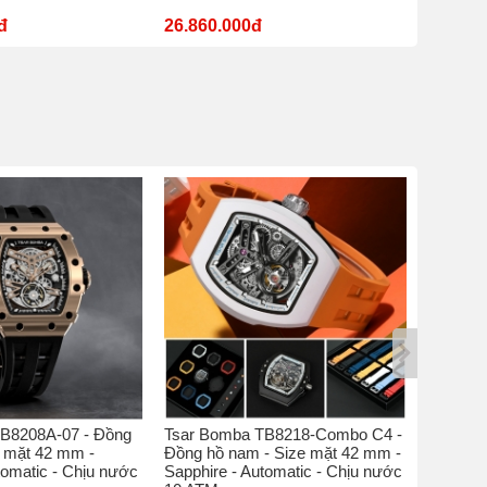
đ
26.860.000đ
11.180
B8208A-07 - Đồng
Tsar Bomba TB8218-Combo C4 -
Tsar Bo
e mặt 42 mm -
Đồng hồ nam - Size mặt 42 mm -
hồ nam 
tomatic - Chịu nước
Sapphire - Automatic - Chịu nước
Sapphire