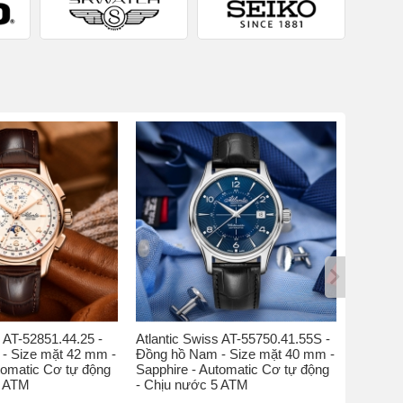
s AT-52851.44.25 -
Atlantic Swiss AT-55750.41.55S -
Atlantic
- Size mặt 42 mm -
Đồng hồ Nam - Size mặt 40 mm -
Đồng hồ
tomatic Cơ tự động
Sapphire - Automatic Cơ tự động
Kính sap
5 ATM
- Chịu nước 5 ATM
nước 5