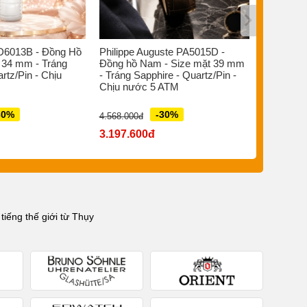
D6013B - Đồng Hồ
Philippe Auguste PA5015D -
Bruno So
 34 mm - Tráng
Đồng hồ Nam - Size mặt 39 mm
Đồng hồ 
rtz/Pin - Chịu
- Tráng Sapphire - Quartz/Pin -
- Sapphir
Chịu nước 5 ATM
Quartz Đi
ATM
30%
-30%
4.568.000đ
7.880.000đ
3.197.600đ
5.516.0
iếng thế giới từ Thụy