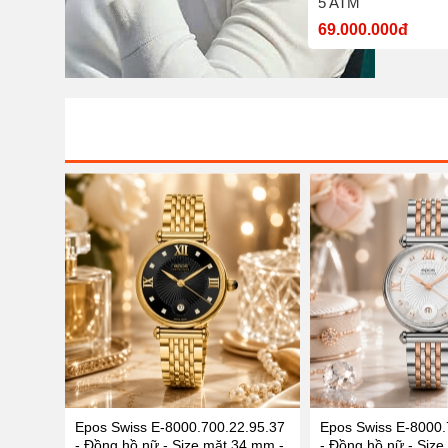
nước 5 ATM
5 ATM
7.700.000đ
69.000.000đ
Epos Swiss E-8000.700.22.95.37
Epos Swiss E-8000.
- Đồng hồ nữ - Size mặt 34 mm -
- Đồng hồ nữ - Size