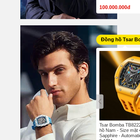
10.380.000đ
100.000.000đ
Đồng hồ Tsar 
bo C4 -
Tsar Bomba TB8204Q-05 - Đồng
Tsar Bomba TB8222
42 mm -
hồ nam - Size mặt 42 mm -
hồ Nam - Size mặt
hịu nước
Sapphire - Quartz/Pin - Chịu
Sapphire - Automati