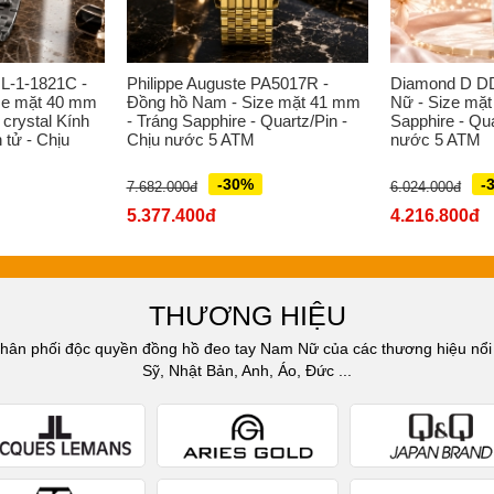
L-1-1821C -
Philippe Auguste PA5017R -
Diamond D D
ze mặt 40 mm
Đồng hồ Nam - Size mặt 41 mm
Nữ - Size mặt
 crystal Kính
- Tráng Sapphire - Quartz/Pin -
Sapphire - Qua
 tử - Chịu
Chịu nước 5 ATM
nước 5 ATM
-30%
-
7.682.000đ
6.024.000đ
5.377.400đ
4.216.800đ
THƯƠNG HIỆU
n phối độc quyền đồng hồ đeo tay Nam Nữ của các thương hiệu nổi t
Sỹ, Nhật Bản, Anh, Áo, Đức ...