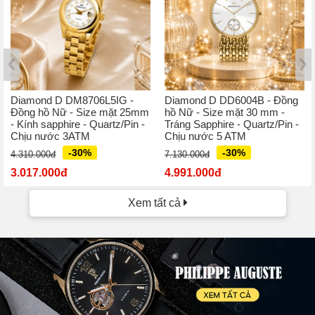
Diamond D DM8706L5IG -
Diamond D DD6004B - Đồng
Đồng hồ Nữ - Size mặt 25mm
hồ Nữ - Size mặt 30 mm -
- Kính sapphire - Quartz/Pin -
Tráng Sapphire - Quartz/Pin -
Chịu nước 3ATM
Chịu nước 5 ATM
-30%
-30%
4.310.000đ
7.130.000đ
3.017.000đ
4.991.000đ
Xem tất cả