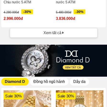
Chịu nước 5 ATM
nước 5 ATM
-30%
-30%
4.280.000đ
5.480.000đ
2.996.000đ
3.836.000đ
Xem tất cả
Diamond D
Đồng hồ ngũ hành
Dây da
Sale 30%
Sale 30%