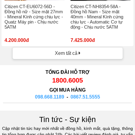
Citizen CT-EU6072-56D -
Citizen CT-NH8354-58A -
Đồng hồ nữ - Size mặt 27mm
Đồng hồ Nam - Size mặt
- Mineral Kính cứng chịu lực -
40mm - Mineral Kính cứng
Quatz Máy pin - Chịu nước
chịu lực - Automatic Cơ tự
5ATM
động - Chịu nước 5ATM
4.200.000đ
7.425.000đ
Xem tất cả
TỔNG ĐÀI HỖ TRỢ
1800.6005
GỌI MUA HÀNG
098.668.1189
-
0867.51.5555
Tin tức - Sự kiện
Cập nhật tin tức hay mới nhất về đồng hồ, kính mắt, quà tặng, thông
tin tổng hợp được cập nhật 24h. Các bài viết review đánh giá, tư vấn