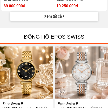
69.000.000đ
19.250.000đ
Xem tất cả
ĐỒNG HỒ EPOS SWISS
Epos Swiss E-
Epos Swiss E-