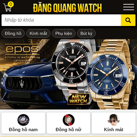
0
Đồng hồ
Kính mắt
Phụ kiện
Bút ký
ẻ em
Đồng hồ nam
Đồng hồ nữ
Kính mát