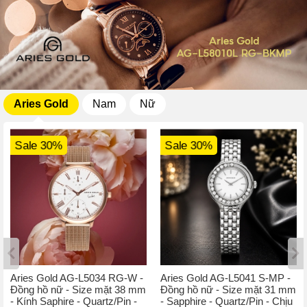
Aries Gold
Nam
Nữ
Sale 30%
Sale 30%
Aries Gold AG-L5034 RG-W -
Aries Gold AG-L5041 S-MP -
Đồng hồ nữ - Size mặt 38 mm
Đồng hồ nữ - Size mặt 31 mm
- Kính Saphire - Quartz/Pin -
- Sapphire - Quartz/Pin - Chịu