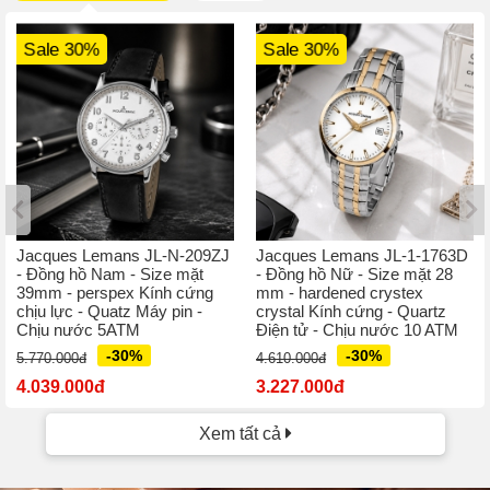
Sale 30%
Sale 30%
Jacques Lemans JL-N-209ZJ
Jacques Lemans JL-1-1763D
- Đồng hồ Nam - Size mặt
- Đồng hồ Nữ - Size mặt 28
39mm - perspex Kính cứng
mm - hardened crystex
chịu lực - Quatz Máy pin -
crystal Kính cứng - Quartz
Chịu nước 5ATM
Điện tử - Chịu nước 10 ATM
-30%
-30%
5.770.000đ
4.610.000đ
4.039.000đ
3.227.000đ
Xem tất cả