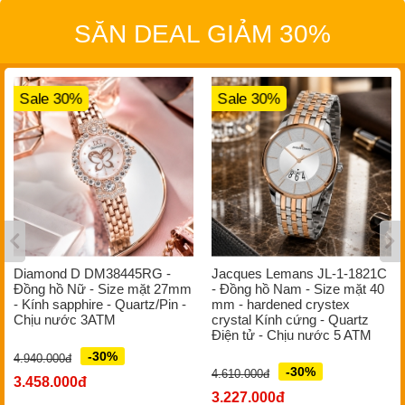
SĂN DEAL GIẢM 30%
Sale 30%
Sale 30%
Diamond D DM38445RG -
Jacques Lemans JL-1-1821C
Đồng hồ Nữ - Size mặt 27mm
- Đồng hồ Nam - Size mặt 40
- Kính sapphire - Quartz/Pin -
mm - hardened crystex
Chịu nước 3ATM
crystal Kính cứng - Quartz
Điện tử - Chịu nước 5 ATM
-30%
4.940.000đ
-30%
4.610.000đ
3.458.000đ
3.227.000đ