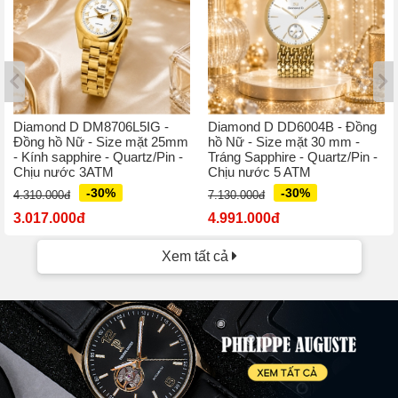
Diamond D DM8706L5IG -
Diamond D DD6004B - Đồng
Đồng hồ Nữ - Size mặt 25mm
hồ Nữ - Size mặt 30 mm -
- Kính sapphire - Quartz/Pin -
Tráng Sapphire - Quartz/Pin -
Chịu nước 3ATM
Chịu nước 5 ATM
-30%
-30%
4.310.000đ
7.130.000đ
3.017.000đ
4.991.000đ
Xem tất cả