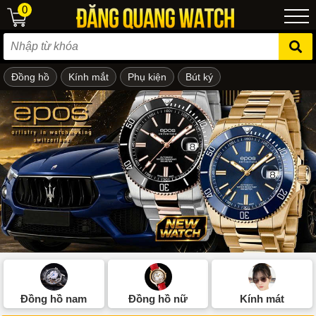
0
Đồng hồ
Kính mắt
Phụ kiện
Bút ký
ẻ em
Đồng hồ nam
Đồng hồ nữ
Kính mát