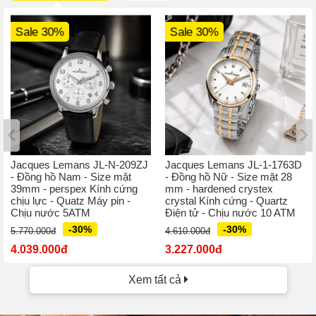
Sale 30%
Sale 30%
Jacques Lemans JL-N-209ZJ
Jacques Lemans JL-1-1763D
- Đồng hồ Nam - Size mặt
- Đồng hồ Nữ - Size mặt 28
39mm - perspex Kính cứng
mm - hardened crystex
chịu lực - Quatz Máy pin -
crystal Kính cứng - Quartz
Chịu nước 5ATM
Điện tử - Chịu nước 10 ATM
-30%
-30%
5.770.000đ
4.610.000đ
4.039.000đ
3.227.000đ
Xem tất cả