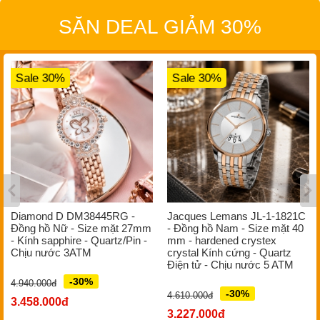
SĂN DEAL GIẢM 30%
Sale 30%
Sale 30%
Diamond D DM38445RG -
Jacques Lemans JL-1-1821C
Đồng hồ Nữ - Size mặt 27mm
- Đồng hồ Nam - Size mặt 40
- Kính sapphire - Quartz/Pin -
mm - hardened crystex
Chịu nước 3ATM
crystal Kính cứng - Quartz
Điện tử - Chịu nước 5 ATM
-30%
4.940.000đ
-30%
4.610.000đ
3.458.000đ
3.227.000đ