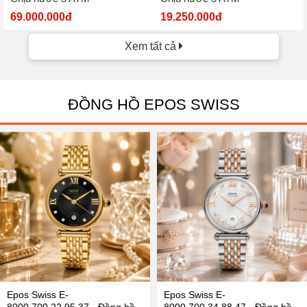
69.000.000đ
19.250.000đ
Xem tất cả
ĐỒNG HỒ EPOS SWISS
Epos Swiss E-
Epos Swiss E-