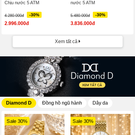
Chịu nước 5 ATM
nước 5 ATM
-30%
-30%
4.280.000đ
5.480.000đ
2.996.000đ
3.836.000đ
Xem tất cả
Diamond D
Đồng hồ ngũ hành
Dây da
Sale 30%
Sale 30%