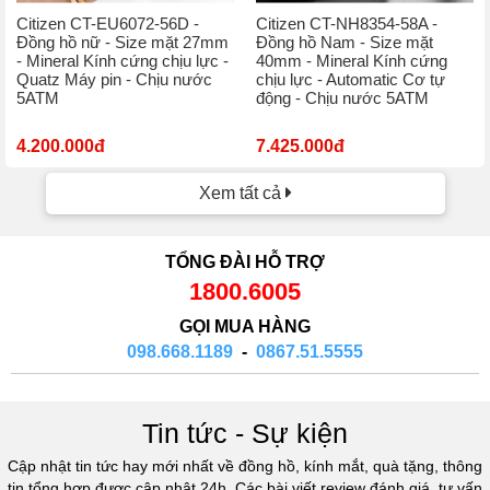
Citizen CT-EU6072-56D -
Citizen CT-NH8354-58A -
Đồng hồ nữ - Size mặt 27mm
Đồng hồ Nam - Size mặt
- Mineral Kính cứng chịu lực -
40mm - Mineral Kính cứng
Quatz Máy pin - Chịu nước
chịu lực - Automatic Cơ tự
5ATM
động - Chịu nước 5ATM
4.200.000đ
7.425.000đ
Xem tất cả
TỔNG ĐÀI HỖ TRỢ
1800.6005
GỌI MUA HÀNG
098.668.1189
-
0867.51.5555
Tin tức - Sự kiện
Cập nhật tin tức hay mới nhất về đồng hồ, kính mắt, quà tặng, thông
tin tổng hợp được cập nhật 24h. Các bài viết review đánh giá, tư vấn