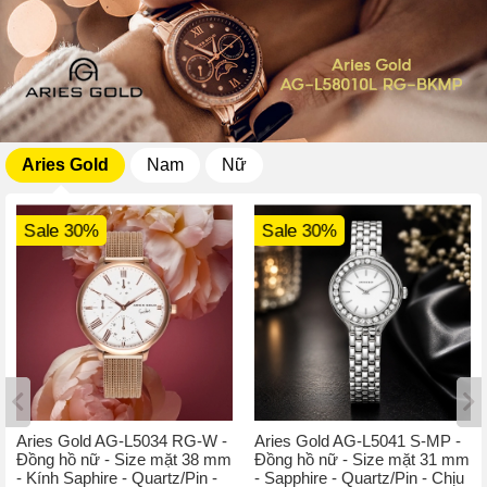
Aries Gold
Nam
Nữ
Sale 30%
Sale 30%
Aries Gold AG-L5034 RG-W -
Aries Gold AG-L5041 S-MP -
Đồng hồ nữ - Size mặt 38 mm
Đồng hồ nữ - Size mặt 31 mm
- Kính Saphire - Quartz/Pin -
- Sapphire - Quartz/Pin - Chịu