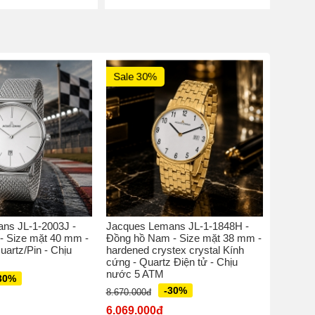
Sale 30%
Sale 
ns JL-1-2003J -
Jacques Lemans JL-1-1848H -
Jacques
- Size mặt 40 mm -
Đồng hồ Nam - Size mặt 38 mm -
Đồng hồ
uartz/Pin - Chịu
hardened crystex crystal Kính
perspex 
cứng - Quartz Điện tử - Chịu
Quatz M
nước 5 ATM
30%
5.770.00
-30%
8.670.000đ
4.039.
6.069.000đ