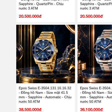
Sapphire - Quartz/Pin - Chịu
Sapphire - Quartz/Pi
nước 3 ATM
nước 3 ATM
20.500.000đ
20.500.000đ
Epos Swiss E-3504.131.16.16.32
Epos Swiss E-3504.
- Đồng hồ Nam - Size mặt 41.5
- Đồng hồ Nam - Si
mm - Sapphire - Automatic - Chịu
mm - Sapphire - Aut
nước 50 ATM
nước 50 ATM
38.500.000đ
36.100.000đ