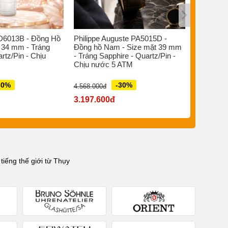
D6013B - Đồng Hồ
Philippe Auguste PA5015D -
Bruno So
 34 mm - Tráng
Đồng hồ Nam - Size mặt 39 mm
Đồng hồ 
rtz/Pin - Chịu
- Tráng Sapphire - Quartz/Pin -
- Sapphir
Chịu nước 5 ATM
Quartz Đi
ATM
30%
-30%
4.568.000đ
7.880.000đ
3.197.600đ
5.516.0
iếng thế giới từ Thụy