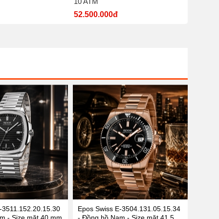
10 ATM
nước 5
52.500.000đ
7.700.
-3511.152.20.15.30
Epos Swiss E-3504.131.05.15.34
m - Size mặt 40 mm
- Đồng hồ Nam - Size mặt 41.5