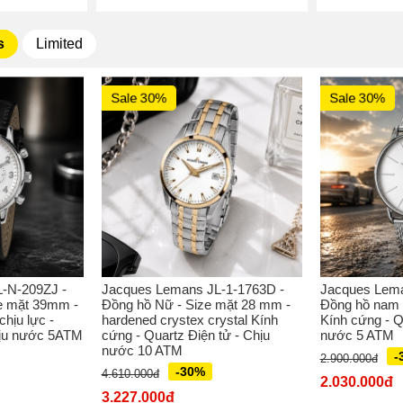
s
Limited
Sale 30%
Sale 30%
-N-209ZJ -
Jacques Lemans JL-1-1763D -
Jacques Lema
e mặt 39mm -
Đồng hồ Nữ - Size mặt 28 mm -
Đồng hồ nam 
hịu lực -
hardened crystex crystal Kính
Kính cứng - Q
hịu nước 5ATM
cứng - Quartz Điện tử - Chịu
nước 5 ATM
nước 10 ATM
-
2.900.000đ
-30%
4.610.000đ
2.030.000đ
3.227.000đ