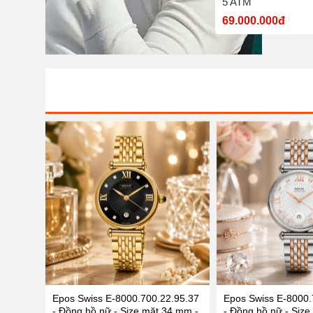
nước 5 ATM
5 ATM
7.700.000đ
69.000.000đ
Epos Swiss E-8000.700.22.95.37
Epos Swiss E-8000.
- Đồng hồ nữ - Size mặt 34 mm -
- Đồng hồ nữ - Size