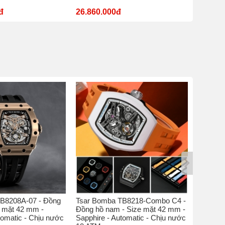
đ
26.860.000đ
11.180
B8208A-07 - Đồng
Tsar Bomba TB8218-Combo C4 -
Tsar Bo
e mặt 42 mm -
Đồng hồ nam - Size mặt 42 mm -
hồ nam 
tomatic - Chịu nước
Sapphire - Automatic - Chịu nước
Sapphire