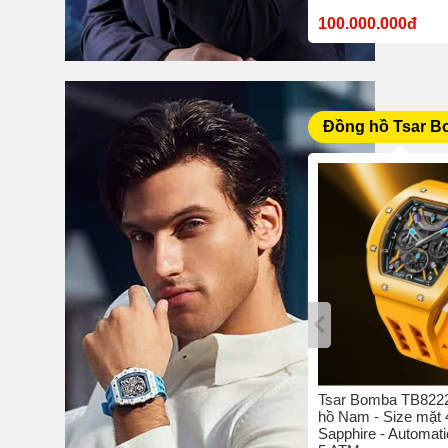
10.380.000đ
100.000.000đ
Đồng hồ Tsar 
bo C4 -
Tsar Bomba TB8204Q-05 - Đồng
Tsar Bomba TB8222
42 mm -
hồ nam - Size mặt 42 mm -
hồ Nam - Size mặt
hịu nước
Sapphire - Quartz/Pin - Chịu
Sapphire - Automati