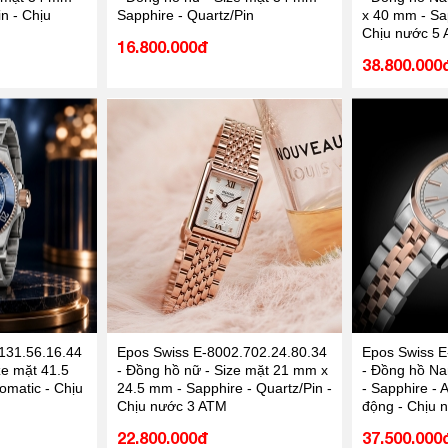
n - Chịu
Sapphire - Quartz/Pin
x 40 mm - Sap
Chịu nước 5
16.800.000đ
38.800.000
131.56.16.44
Epos Swiss E-8002.702.24.80.34
Epos Swiss E
ze mặt 41.5
- Đồng hồ nữ - Size mặt 21 mm x
- Đồng hồ Na
omatic - Chịu
24.5 mm - Sapphire - Quartz/Pin -
- Sapphire - 
Chịu nước 3 ATM
động - Chịu 
22.800.000đ
37.500.000