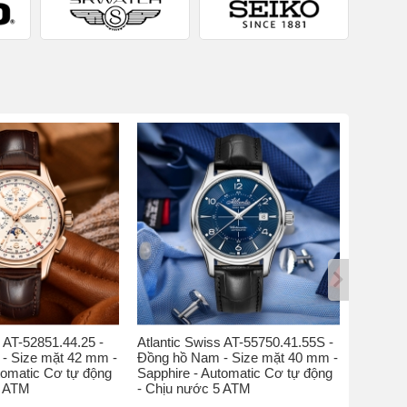
s AT-52851.44.25 -
Atlantic Swiss AT-55750.41.55S -
Atlantic
- Size mặt 42 mm -
Đồng hồ Nam - Size mặt 40 mm -
Đồng hồ
tomatic Cơ tự động
Sapphire - Automatic Cơ tự động
Kính sap
5 ATM
- Chịu nước 5 ATM
nước 5