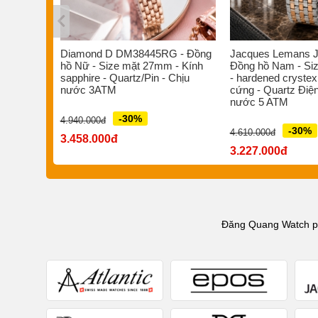
s ST-
Diamond D DM38445RG - Đồng
Jacques Lemans J
/Pin -
hồ Nữ - Size mặt 27mm - Kính
Đồng hồ Nam - Si
 nước
sapphire - Quartz/Pin - Chịu
- hardened crystex
nước 3ATM
cứng - Quartz Điện
nước 5 ATM
-30%
4.940.000đ
-30%
4.610.000đ
3.458.000đ
3.227.000đ
Đăng Quang Watch phâ