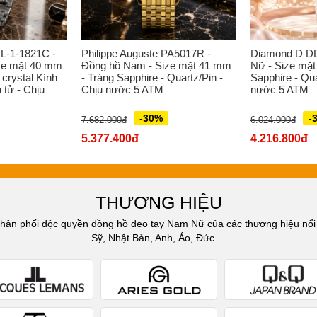
L-1-1821C -
Philippe Auguste PA5017R -
Diamond D D
ze mặt 40 mm
Đồng hồ Nam - Size mặt 41 mm
Nữ - Size mặt
 crystal Kính
- Tráng Sapphire - Quartz/Pin -
Sapphire - Qua
 tử - Chịu
Chịu nước 5 ATM
nước 5 ATM
-30%
-
7.682.000đ
6.024.000đ
5.377.400đ
4.216.800đ
THƯƠNG HIỆU
n phối độc quyền đồng hồ đeo tay Nam Nữ của các thương hiệu nổi t
Sỹ, Nhật Bản, Anh, Áo, Đức ...