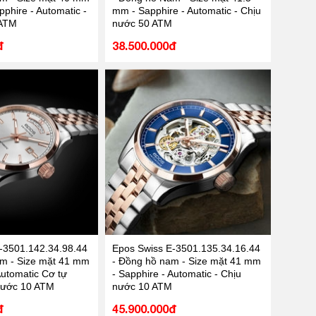
phire - Automatic -
mm - Sapphire - Automatic - Chịu
 ATM
nước 50 ATM
đ
38.500.000đ
-3501.142.34.98.44
Epos Swiss E-3501.135.34.16.44
m - Size mặt 41 mm
- Đồng hồ nam - Size mặt 41 mm
Automatic Cơ tự
- Sapphire - Automatic - Chịu
nước 10 ATM
nước 10 ATM
đ
45.900.000đ