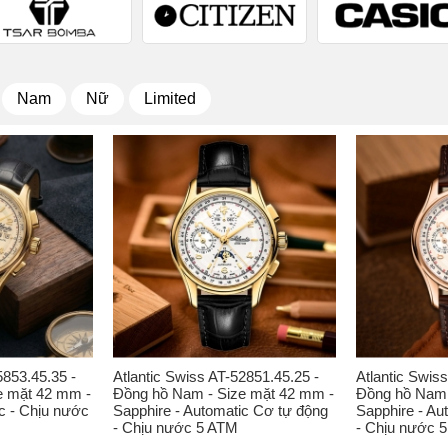
Nam
Nữ
Limited
5853.45.35 -
Atlantic Swiss AT-52851.45.25 -
Atlantic Swis
e mặt 42 mm -
Đồng hồ Nam - Size mặt 42 mm -
Đồng hồ Nam 
c - Chịu nước
Sapphire - Automatic Cơ tự động
Sapphire - Au
- Chịu nước 5 ATM
- Chịu nước 