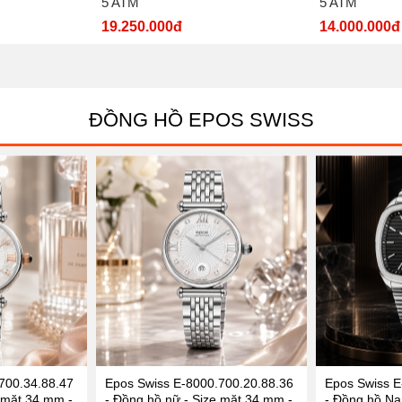
5 ATM
5 ATM
19.250.000đ
14.000.000đ
ĐỒNG HỒ EPOS SWISS
700.34.88.47
Epos Swiss E-8000.700.20.88.36
Epos Swiss E
 mặt 34 mm -
- Đồng hồ nữ - Size mặt 34 mm -
- Đồng hồ Na