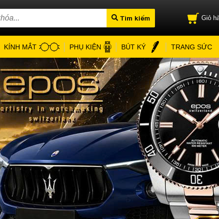
Tìm kiếm
Giỏ hà
KÍNH MẮT
PHỤ KIỆN
BÚT KÝ
TRANG SỨC