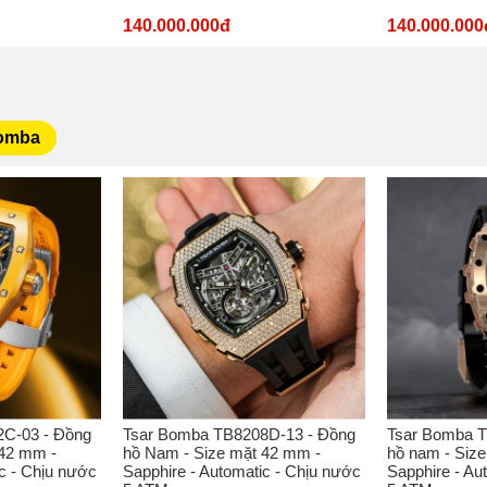
140.000.000đ
140.000.000
Bomba
C-03 - Đồng
Tsar Bomba TB8208D-13 - Đồng
Tsar Bomba T
 42 mm -
hồ Nam - Size mặt 42 mm -
hồ nam - Siz
c - Chịu nước
Sapphire - Automatic - Chịu nước
Sapphire - Au