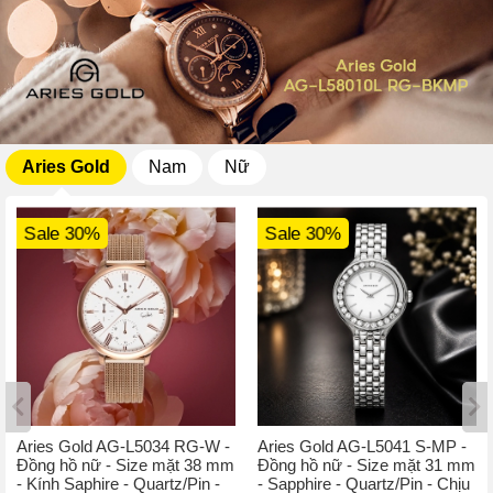
Aries Gold
Nam
Nữ
Sale 30%
Sale 30%
Aries Gold AG-L5034 RG-W -
Aries Gold AG-L5041 S-MP -
Đồng hồ nữ - Size mặt 38 mm
Đồng hồ nữ - Size mặt 31 mm
- Kính Saphire - Quartz/Pin -
- Sapphire - Quartz/Pin - Chịu