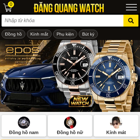
0
Đồng hồ
Kính mắt
Phụ kiện
Bút ký
ẻ em
Đồng hồ nam
Đồng hồ nữ
Kính mát