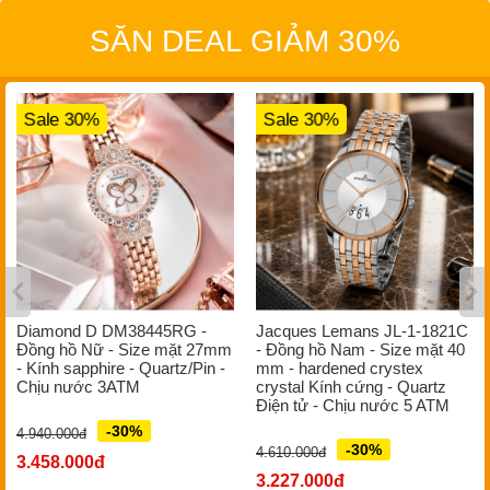
SĂN DEAL GIẢM 30%
Sale 30%
Sale 30%
Diamond D DM38445RG -
Jacques Lemans JL-1-1821C
Đồng hồ Nữ - Size mặt 27mm
- Đồng hồ Nam - Size mặt 40
- Kính sapphire - Quartz/Pin -
mm - hardened crystex
Chịu nước 3ATM
crystal Kính cứng - Quartz
Điện tử - Chịu nước 5 ATM
-30%
4.940.000đ
-30%
4.610.000đ
3.458.000đ
3.227.000đ