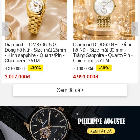
Diamond D DM8706L5IG -
Diamond D DD6004B - Đồng
Đồng hồ Nữ - Size mặt 25mm
hồ Nữ - Size mặt 30 mm -
- Kính sapphire - Quartz/Pin -
Tráng Sapphire - Quartz/Pin -
Chịu nước 3ATM
Chịu nước 5 ATM
-30%
-30%
4.310.000đ
7.130.000đ
3.017.000đ
4.991.000đ
Xem tất cả