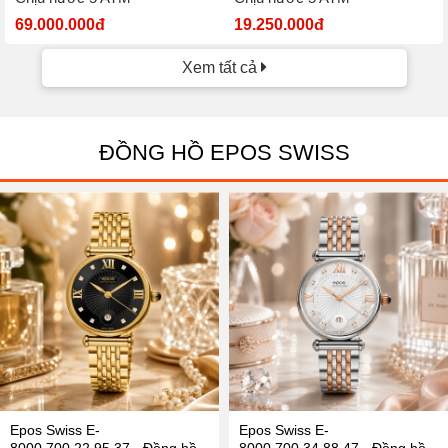
69.000.000đ
19.250.000đ
Xem tất cả
ĐỒNG HỒ EPOS SWISS
Epos Swiss E-
Epos Swiss E-