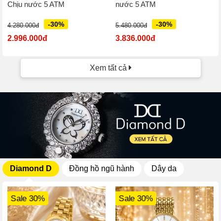
Chịu nước 5 ATM
nước 5 ATM
-30%
-30%
4.280.000đ
5.480.000đ
2.996.000đ
3.836.000đ
Xem tất cả
Diamond D
Đồng hồ ngũ hành
Dây da
Sale 30%
Sale 30%