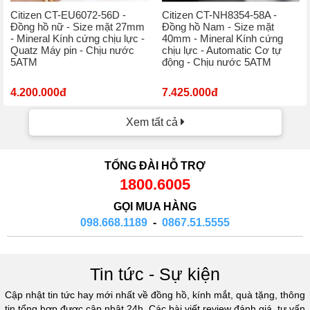
Citizen CT-EU6072-56D -
Citizen CT-NH8354-58A -
Đồng hồ nữ - Size mặt 27mm
Đồng hồ Nam - Size mặt
- Mineral Kính cứng chịu lực -
40mm - Mineral Kính cứng
Quatz Máy pin - Chịu nước
chịu lực - Automatic Cơ tự
5ATM
động - Chịu nước 5ATM
4.200.000đ
7.425.000đ
Xem tất cả
TỔNG ĐÀI HỖ TRỢ
1800.6005
GỌI MUA HÀNG
098.668.1189
-
0867.51.5555
Tin tức - Sự kiện
Cập nhật tin tức hay mới nhất về đồng hồ, kính mắt, quà tặng, thông
tin tổng hợp được cập nhật 24h. Các bài viết review đánh giá, tư vấn