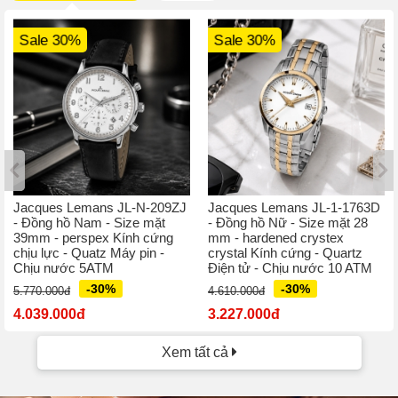
Sale 30%
Sale 30%
Jacques Lemans JL-N-209ZJ
Jacques Lemans JL-1-1763D
- Đồng hồ Nam - Size mặt
- Đồng hồ Nữ - Size mặt 28
39mm - perspex Kính cứng
mm - hardened crystex
chịu lực - Quatz Máy pin -
crystal Kính cứng - Quartz
Chịu nước 5ATM
Điện tử - Chịu nước 10 ATM
-30%
-30%
5.770.000đ
4.610.000đ
4.039.000đ
3.227.000đ
Xem tất cả