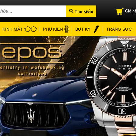
Tìm kiếm
Giỏ hà
KÍNH MẮT
PHỤ KIỆN
BÚT KÝ
TRANG SỨC