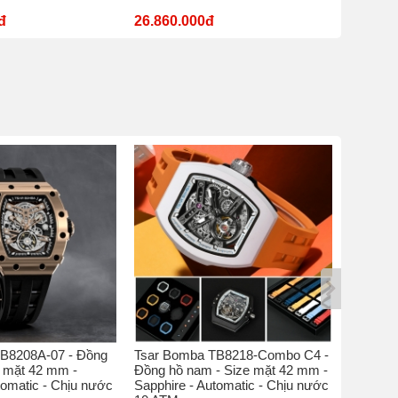
đ
26.860.000đ
11.180
B8208A-07 - Đồng
Tsar Bomba TB8218-Combo C4 -
Tsar Bo
e mặt 42 mm -
Đồng hồ nam - Size mặt 42 mm -
hồ nam 
tomatic - Chịu nước
Sapphire - Automatic - Chịu nước
Sapphire