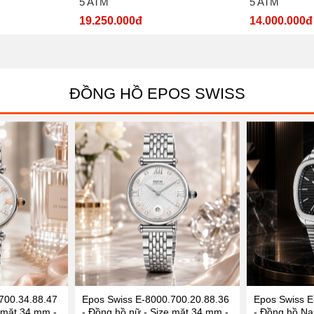
5 ATM
5 ATM
19.250.000đ
14.000.000đ
ĐỒNG HỒ EPOS SWISS
700.34.88.47
Epos Swiss E-8000.700.20.88.36
Epos Swiss E
 mặt 34 mm -
- Đồng hồ nữ - Size mặt 34 mm -
- Đồng hồ Na