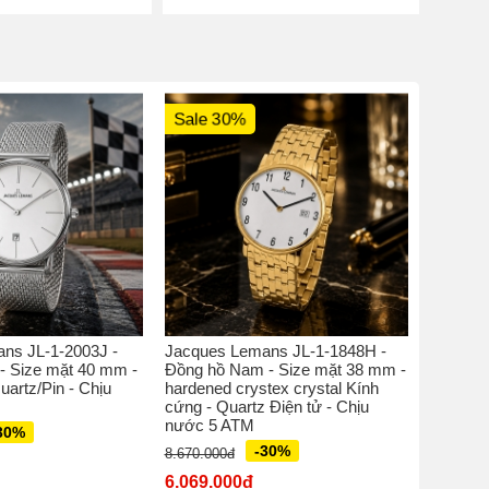
Sale 30%
Sale 
ns JL-1-2003J -
Jacques Lemans JL-1-1848H -
Jacques
- Size mặt 40 mm -
Đồng hồ Nam - Size mặt 38 mm -
Đồng hồ
uartz/Pin - Chịu
hardened crystex crystal Kính
perspex 
cứng - Quartz Điện tử - Chịu
Quatz M
nước 5 ATM
30%
5.770.00
-30%
8.670.000đ
4.039.
6.069.000đ