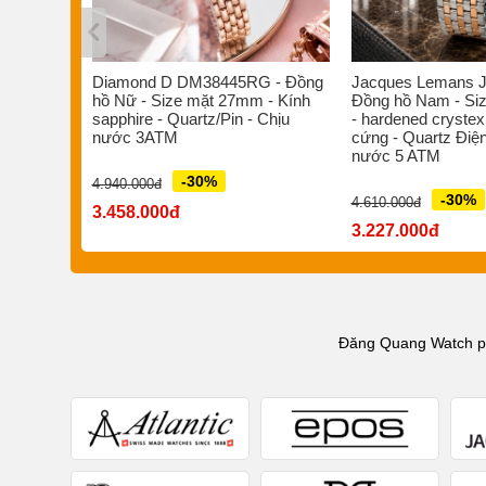
s ST-
Diamond D DM38445RG - Đồng
Jacques Lemans J
/Pin -
hồ Nữ - Size mặt 27mm - Kính
Đồng hồ Nam - Si
 nước
sapphire - Quartz/Pin - Chịu
- hardened crystex
nước 3ATM
cứng - Quartz Điện
nước 5 ATM
-30%
4.940.000đ
-30%
4.610.000đ
3.458.000đ
3.227.000đ
Đăng Quang Watch phâ