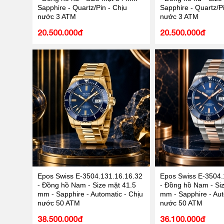
Sapphire - Quartz/Pin - Chịu
Sapphire - Quartz/Pi
nước 3 ATM
nước 3 ATM
20.500.000đ
20.500.000đ
Epos Swiss E-3504.131.16.16.32
Epos Swiss E-3504.
- Đồng hồ Nam - Size mặt 41.5
- Đồng hồ Nam - Si
mm - Sapphire - Automatic - Chịu
mm - Sapphire - Aut
nước 50 ATM
nước 50 ATM
38.500.000đ
36.100.000đ