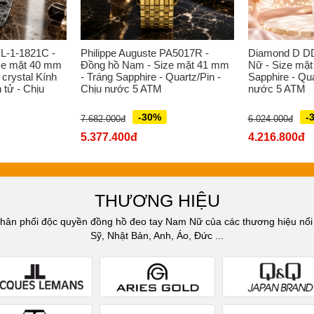
L-1-1821C -
Philippe Auguste PA5017R -
Diamond D D
ze mặt 40 mm
Đồng hồ Nam - Size mặt 41 mm
Nữ - Size mặt
 crystal Kính
- Tráng Sapphire - Quartz/Pin -
Sapphire - Qua
 tử - Chịu
Chịu nước 5 ATM
nước 5 ATM
-30%
-
7.682.000đ
6.024.000đ
5.377.400đ
4.216.800đ
THƯƠNG HIỆU
n phối độc quyền đồng hồ đeo tay Nam Nữ của các thương hiệu nổi t
Sỹ, Nhật Bản, Anh, Áo, Đức ...