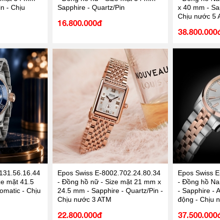
n - Chịu
Sapphire - Quartz/Pin
x 40 mm - Sap
Chịu nước 5
16.800.000đ
38.800.000
131.56.16.44
Epos Swiss E-8002.702.24.80.34
Epos Swiss E
ze mặt 41.5
- Đồng hồ nữ - Size mặt 21 mm x
- Đồng hồ Na
omatic - Chịu
24.5 mm - Sapphire - Quartz/Pin -
- Sapphire - 
Chịu nước 3 ATM
động - Chịu 
22.800.000đ
37.500.000