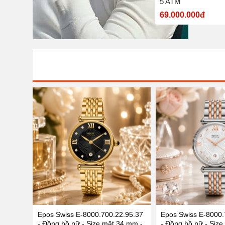
nước 5 ATM
5 ATM
7.700.000đ
69.000.000đ
Epos Swiss E-8000.700.22.95.37
Epos Swiss E-8000.
- Đồng hồ nữ - Size mặt 34 mm -
- Đồng hồ nữ - Size