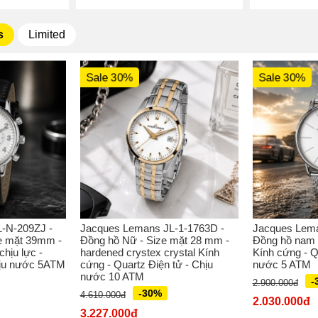
s
Limited
Sale 30%
Sale 30%
-N-209ZJ -
Jacques Lemans JL-1-1763D -
Jacques Lema
e mặt 39mm -
Đồng hồ Nữ - Size mặt 28 mm -
Đồng hồ nam 
hịu lực -
hardened crystex crystal Kính
Kính cứng - Q
hịu nước 5ATM
cứng - Quartz Điện tử - Chịu
nước 5 ATM
nước 10 ATM
-
2.900.000đ
-30%
4.610.000đ
2.030.000đ
3.227.000đ