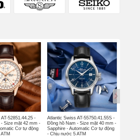
s AT-52851.44.25 -
Atlantic Swiss AT-55750.41.55S -
Atlantic
- Size mặt 42 mm -
Đồng hồ Nam - Size mặt 40 mm -
Đồng hồ
tomatic Cơ tự động
Sapphire - Automatic Cơ tự động
Kính sap
5 ATM
- Chịu nước 5 ATM
nước 5