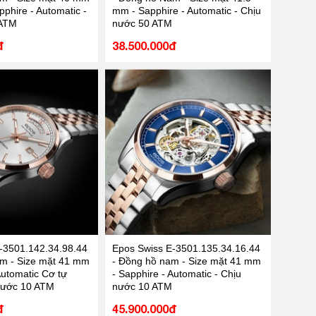
phire - Automatic -
mm - Sapphire - Automatic - Chịu
 ATM
nước 50 ATM
đ
38.500.000đ
-3501.142.34.98.44
Epos Swiss E-3501.135.34.16.44
m - Size mặt 41 mm
- Đồng hồ nam - Size mặt 41 mm
Automatic Cơ tự
- Sapphire - Automatic - Chịu
nước 10 ATM
nước 10 ATM
đ
45.900.000đ