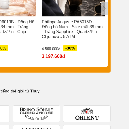
D6013B - Đồng Hồ
Philippe Auguste PA5015D -
Bruno So
 34 mm - Tráng
Đồng hồ Nam - Size mặt 39 mm
Đồng hồ 
rtz/Pin - Chịu
- Tráng Sapphire - Quartz/Pin -
- Sapphir
Chịu nước 5 ATM
Quartz Đi
ATM
30%
-30%
4.568.000đ
7.880.000đ
3.197.600đ
5.516.0
iếng thế giới từ Thụy