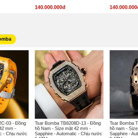
140.000.000đ
140.000.000
Bomba
C-03 - Đồng
Tsar Bomba TB8208D-13 - Đồng
Tsar Bomba T
 42 mm -
hồ Nam - Size mặt 42 mm -
hồ nam - Siz
c - Chịu nước
Sapphire - Automatic - Chịu nước
Sapphire - Au