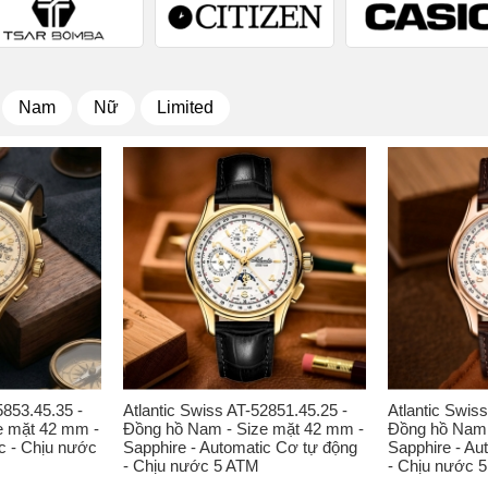
Nam
Nữ
Limited
5853.45.35 -
Atlantic Swiss AT-52851.45.25 -
Atlantic Swis
e mặt 42 mm -
Đồng hồ Nam - Size mặt 42 mm -
Đồng hồ Nam 
c - Chịu nước
Sapphire - Automatic Cơ tự động
Sapphire - Au
- Chịu nước 5 ATM
- Chịu nước 