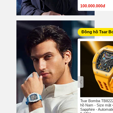
10.380.000đ
100.000.000đ
Đồng hồ Tsar 
bo C4 -
Tsar Bomba TB8204Q-05 - Đồng
Tsar Bomba TB8222
42 mm -
hồ nam - Size mặt 42 mm -
hồ Nam - Size mặt
hịu nước
Sapphire - Quartz/Pin - Chịu
Sapphire - Automati