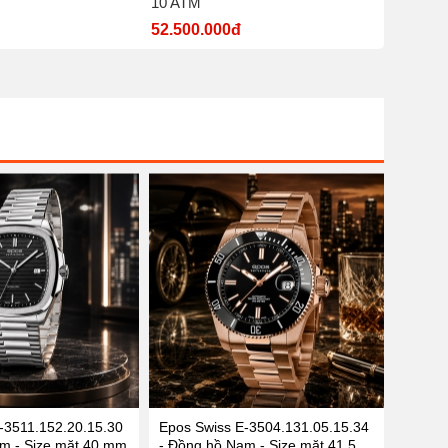
10 ATM
nước 5
52.500.000đ
7.700.
-3511.152.20.15.30
Epos Swiss E-3504.131.05.15.34
m - Size mặt 40 mm
- Đồng hồ Nam - Size mặt 41.5